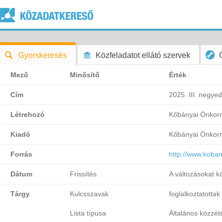
Gyorskeresés
Közfeladatot ellátó szervek
Mező
Minősítő
Érték
Cím
2025. III. negye
Létrehozó
Kőbányai Önkorm
Kiadó
Kőbányai Önkorm
Forrás
http://www.koba
Dátum
Frissítés
A változásokat k
Tárgy
Kulcsszavak
foglalkoztatotta
Lista típusa
Általános közzétét