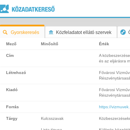
Gyorskeresés
Közfeladatot ellátó szervek
Mező
Minősítő
Érték
Cím
A közbeszerzések
és az eljárásra m
Létrehozó
Fővárosi Vízmű
Részvénytársas
Kiadó
Fővárosi Vízmű
Részvénytársas
Forrás
https://vizmuvek
Tárgy
Kulcsszavak
Közbeszerzésekr
Lista típusa
Különös közzététe