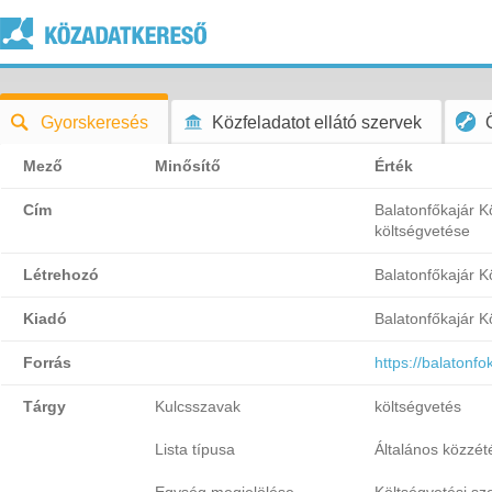
Gyorskeresés
Közfeladatot ellátó szervek
Mező
Minősítő
Érték
Cím
Balatonfőkajár 
költségvetése
Létrehozó
Balatonfőkajár 
Kiadó
Balatonfőkajár 
Forrás
https://balatonfo
Tárgy
Kulcsszavak
költségvetés
Lista típusa
Általános közzétét