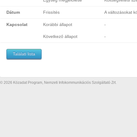
Egység megjelölése
Költségvetési sz
Dátum
Frissítés
A változásokat k
Kapcsolat
Korábbi állapot
-
Következő állapot
-
Találati lista
© 2026 Közadat Program, Nemzeti Infokommunikációs Szolgáltató Zrt.