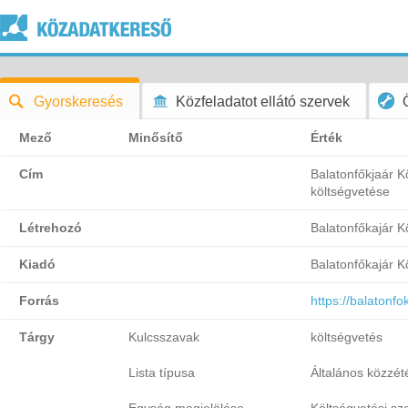
Gyorskeresés
Közfeladatot ellátó szervek
Mező
Minősítő
Érték
Cím
Balatonfőkjaár 
költségvetése
Létrehozó
Balatonfőkajár 
Kiadó
Balatonfőkajár 
Forrás
https://balatonfo
Tárgy
Kulcsszavak
költségvetés
Lista típusa
Általános közzétét