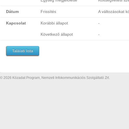
Egység megjelölése
Költségvetési sz
Dátum
Frissítés
A változásokat k
Kapcsolat
Korábbi állapot
-
Következő állapot
-
Találati lista
© 2026 Közadat Program, Nemzeti Infokommunikációs Szolgáltató Zrt.