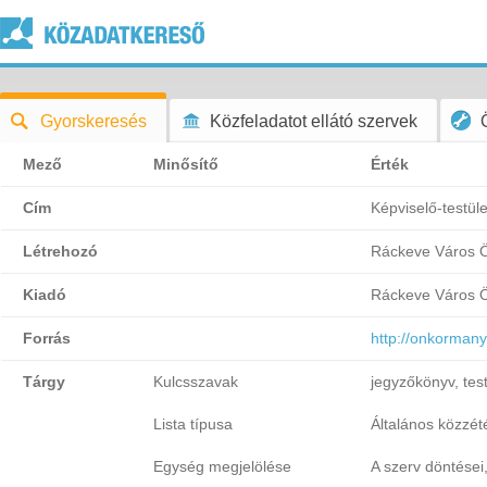
Gyorskeresés
Közfeladatot ellátó szervek
Mező
Minősítő
Érték
Cím
Képviselő-testül
Létrehozó
Ráckeve Város 
Kiadó
Ráckeve Város 
Forrás
http://onkormany
Tárgy
Kulcsszavak
jegyzőkönyv, tes
Lista típusa
Általános közzétét
Egység megjelölése
A szerv döntései