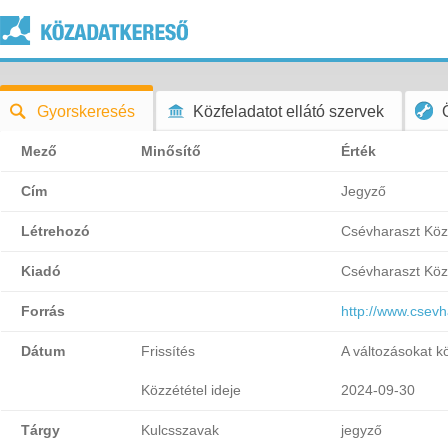
Gyorskeresés
Közfeladatot ellátó szervek
Mező
Minősítő
Érték
Cím
Jegyző
Létrehozó
Csévharaszt Kö
Kiadó
Csévharaszt Kö
Forrás
http://www.csev
Dátum
Frissítés
A változásokat k
Közzététel ideje
2024-09-30
Tárgy
Kulcsszavak
jegyző