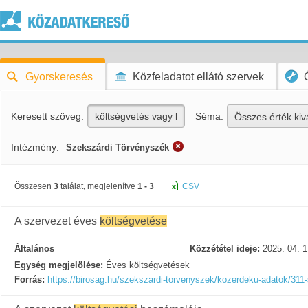
Gyorskeresés
Közfeladatot ellátó szervek
Keresett szöveg:
Séma:
Összes érték kiv
Intézmény:
Szekszárdi Törvényszék
Összesen
3
találat, megjelenítve
1 - 3
CSV
A szervezet éves
költségvetése
Általános
Közzététel ideje:
2025. 04. 1
Egység megjelölése:
Éves költségvetések
Forrás:
https://birosag.hu/szekszardi-torvenyszek/kozerdeku-adatok/311