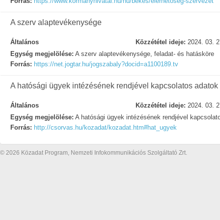
Forrás:
https://www.kormanyhivatal.hu/hu/bekes/elerhetoseg-szervezet
A szerv alaptevékenysége
Általános
Közzététel ideje:
2024. 03. 2
Egység megjelölése:
A szerv alaptevékenysége, feladat- és hatásköre
Forrás:
https://net.jogtar.hu/jogszabaly?docid=a1100189.tv
A hatósági ügyek intézésének rendjével kapcsolatos adatok
Általános
Közzététel ideje:
2024. 03. 2
Egység megjelölése:
A hatósági ügyek intézésének rendjével kapcsolat
Forrás:
http://csorvas.hu/kozadat/kozadat.htm#hat_ugyek
© 2026 Közadat Program, Nemzeti Infokommunikációs Szolgáltató Zrt.