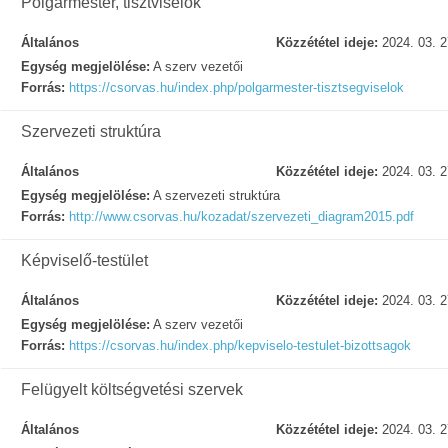
Polgármester, tisztviselők
Általános
Közzététel ideje:
2024. 03. 2
Egység megjelölése:
A szerv vezetői
Forrás:
https://csorvas.hu/index.php/polgarmester-tisztsegviselok
Szervezeti struktúra
Általános
Közzététel ideje:
2024. 03. 2
Egység megjelölése:
A szervezeti struktúra
Forrás:
http://www.csorvas.hu/kozadat/szervezeti_diagram2015.pdf
Képviselő-testület
Általános
Közzététel ideje:
2024. 03. 2
Egység megjelölése:
A szerv vezetői
Forrás:
https://csorvas.hu/index.php/kepviselo-testulet-bizottsagok
Felügyelt költségvetési szervek
Általános
Közzététel ideje:
2024. 03. 2