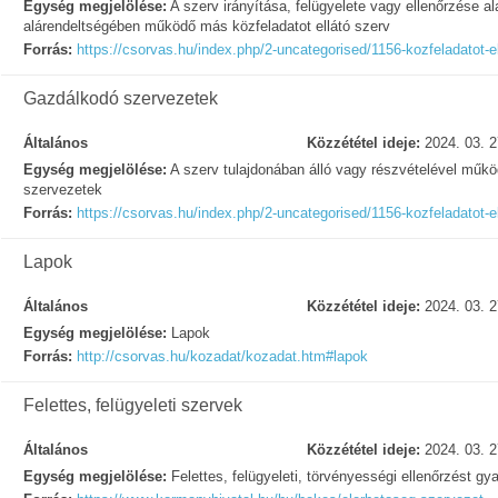
Egység megjelölése:
A szerv irányítása, felügyelete vagy ellenőrzése ala
alárendeltségében működő más közfeladatot ellátó szerv
Forrás:
https://csorvas.hu/index.php/2-uncategorised/1156-kozfeladatot-e
Gazdálkodó szervezetek
Általános
Közzététel ideje:
2024. 03. 2
Egység megjelölése:
A szerv tulajdonában álló vagy részvételével műk
szervezetek
Forrás:
https://csorvas.hu/index.php/2-uncategorised/1156-kozfeladatot-e
Lapok
Általános
Közzététel ideje:
2024. 03. 2
Egység megjelölése:
Lapok
Forrás:
http://csorvas.hu/kozadat/kozadat.htm#lapok
Felettes, felügyeleti szervek
Általános
Közzététel ideje:
2024. 03. 2
Egység megjelölése:
Felettes, felügyeleti, törvényességi ellenőrzést gy