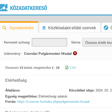
Gyorskeresés
Közfeladatot ellátó szervek
Keresett szöveg:
Séma:
Összes érték kiv
Intézmény:
Csorvási Polgármesteri Hivatal
Összesen
13
találat, megjelenítve
1 - 10
CSV
Elérhetőség
Általános
Közzététel ideje:
2024. 03. 2
Egység megjelölése:
Elérhetőségi adatok
Forrás:
https://csorvas.hu/index.php/polgarmesteri-hivatal