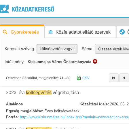
Gyorskeresés
Közfeladatot ellátó szervek
Keresett szöveg:
Séma:
Összes érték kiv
Intézmény:
Kiskunmajsa Város Önkormányzata
Összesen
83
találat, megjelenítve
71 - 80
CSV
2023. évi
költségvetés
végrehajtása
Általános
Közzététel ideje:
2026. 05. 2
Egység megjelölése:
Éves költségvetések
Forrás:
http://www.kiskunmajsa.hu/index.php?module=news&action=sh