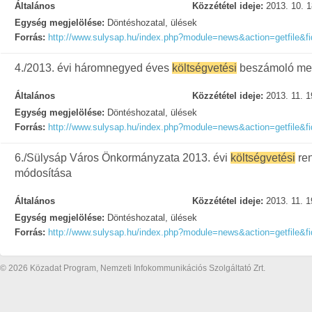
Általános
Közzététel ideje:
2013. 10. 1
Egység megjelölése:
Döntéshozatal, ülések
Forrás:
http://www.sulysap.hu/index.php?module=news&action=getfile&f
4./2013. évi háromnegyed éves
költségvetési
beszámoló meg
Általános
Közzététel ideje:
2013. 11. 1
Egység megjelölése:
Döntéshozatal, ülések
Forrás:
http://www.sulysap.hu/index.php?module=news&action=getfile&f
6./Sülysáp Város Önkormányzata 2013. évi
költségvetési
re
módosítása
Általános
Közzététel ideje:
2013. 11. 1
Egység megjelölése:
Döntéshozatal, ülések
Forrás:
http://www.sulysap.hu/index.php?module=news&action=getfile&f
© 2026 Közadat Program, Nemzeti Infokommunikációs Szolgáltató Zrt.