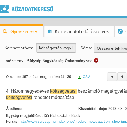
Gyorskeresés
Közfeladatot ellátó szervek
Keresett szöveg:
Séma:
Összes érték kiv
Intézmény:
Sülysáp Nagyközség Önkormányzata
Összesen
187
találat, megjelenítve
11 - 20
CSV
4. Háromnegyedéves
költségvetési
beszámoló megtárgyalá
költségvetési
rendelet módosítása
Általános
Közzététel ideje:
2013. 03. 0
Egység megjelölése:
Döntéshozatal, ülések
Forrás:
http://www.sulysap.hu/index.php?module=news&action=show&n