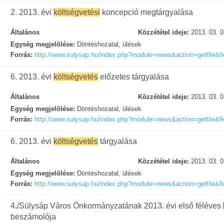
2. 2013. évi
költségvetési
koncepció megtárgyalása
Általános
Közzététel ideje:
2013. 03. 0
Egység megjelölése:
Döntéshozatal, ülések
Forrás:
http://www.sulysap.hu/index.php?module=news&action=getfile&f
6. 2013. évi
költségvetés
előzetes tárgyalása
Általános
Közzététel ideje:
2013. 03. 0
Egység megjelölése:
Döntéshozatal, ülések
Forrás:
http://www.sulysap.hu/index.php?module=news&action=getfile&f
6. 2013. évi
költségvetés
tárgyalása
Általános
Közzététel ideje:
2013. 03. 0
Egység megjelölése:
Döntéshozatal, ülések
Forrás:
http://www.sulysap.hu/index.php?module=news&action=getfile&f
4./Sülysáp Város Önkormányzatának 2013. évi első féléves
beszámolója