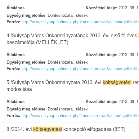
Általános
Közzététel ideje:
2013. 08. 1
Egység megjelölése:
Döntéshozatal, ülések
Forrás:
http://www.sulysap.hu/index.php?module=news&action=getfile&f
4./Sülysáp Város Önkormányzatának 2013. évi első féléves
beszámolója (MELLÉKLET)
Általános
Közzététel ideje:
2013. 08. 1
Egység megjelölése:
Döntéshozatal, ülések
Forrás:
http://www.sulysap.hu/index.php?module=news&action=getfile&f
5./Sülysáp Város Önkormányzata 2013. évi
költségvetési
re
módosítása
Általános
Közzététel ideje:
2013. 08. 1
Egység megjelölése:
Döntéshozatal, ülések
Forrás:
http://www.sulysap.hu/index.php?module=news&action=getfile&f
8./2014. évi
költségvetési
koncepció elfogadása (8ET)