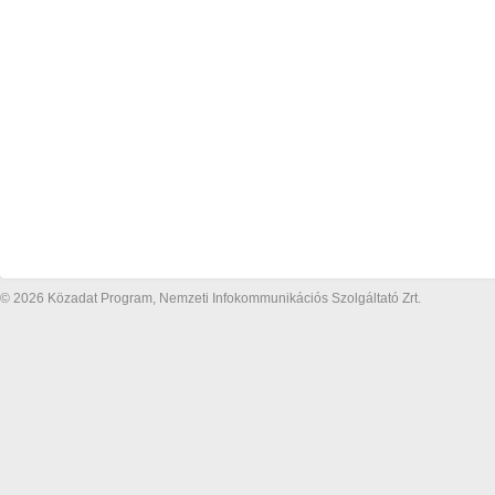
© 2026 Közadat Program, Nemzeti Infokommunikációs Szolgáltató Zrt.