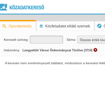
Gyorskeresés
Közfeladatot ellátó szervek
Keresett szöveg:
Séma:
Összes érték kiv
Intézmény:
Lengyeltóti Városi Önkormányzat Törölve (3714)
A keresés nem eredményezett találatot, módosítson a keresési felt