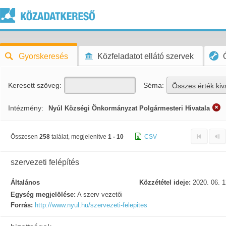
Gyorskeresés
Közfeladatot ellátó szervek
Keresett szöveg:
Séma:
Összes érték kiv
Intézmény:
Nyúl Községi Önkormányzat Polgármesteri Hivatala
Összesen
258
találat, megjelenítve
1 - 10
CSV
szervezeti felépítés
Általános
Közzététel ideje:
2020. 06. 1
Egység megjelölése:
A szerv vezetői
Forrás:
http://www.nyul.hu/szervezeti-felepites