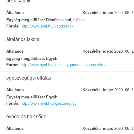
bizottságok
Általános
Közzététel ideje:
2020. 06. 1
Egység megjelölése:
Döntéshozatal, ülések
Forrás:
http://www.nyul.hu/bizottsagok
általános iskola
Általános
Közzététel ideje:
2020. 06. 1
Egység megjelölése:
Egyéb
Forrás:
http://www.nyul.hu/pilinszky-janos-altalanos-iskola
egészségügyi ellátás
Általános
Közzététel ideje:
2020. 06. 1
Egység megjelölése:
Egyéb
Forrás:
http://www.nyul.hu/egeszsegugy
óvoda és bölcsőde
Általános
Közzététel ideje:
2020. 06. 1