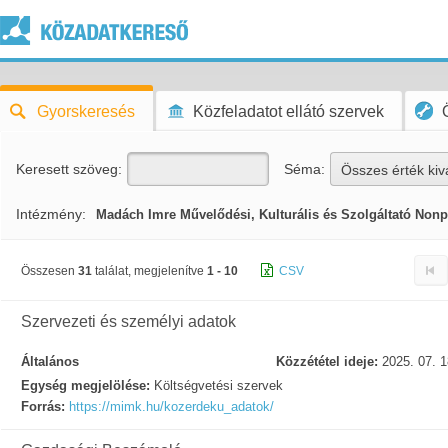
Gyorskeresés
Közfeladatot ellátó szervek
Keresett szöveg:
Séma:
Összes érték kiv
Intézmény:
Madách Imre Művelődési, Kulturális és Szolgáltató Nonpro
Összesen
31
találat, megjelenítve
1 - 10
CSV
Szervezeti és személyi adatok
Általános
Közzététel ideje:
2025. 07. 1
Egység megjelölése:
Költségvetési szervek
Forrás:
https://mimk.hu/kozerdeku_adatok/