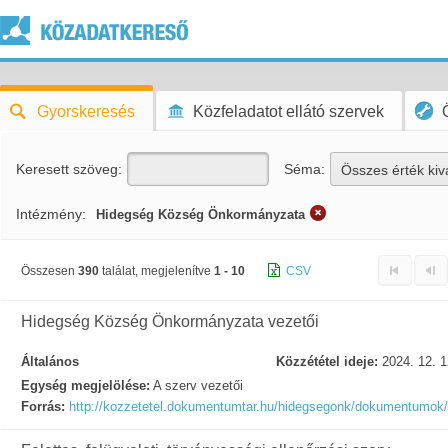
Gyorskeresés
Közfeladatot ellátó szervek
Keresett szöveg:
Séma:
Összes érték kiv
Intézmény:
Hidegség Község Önkormányzata
Összesen
390
találat, megjelenítve
1 - 10
CSV
Hidegség Község Önkormányzata vezetői
Általános
Közzététel ideje:
2024. 12. 1
Egység megjelölése:
A szerv vezetői
Forrás:
http://kozzetetel.dokumentumtar.hu/hidegsegonk/dokumentumok