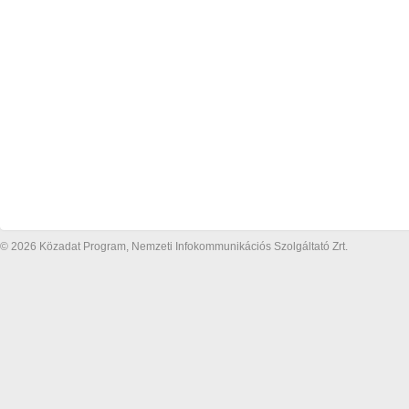
© 2026 Közadat Program, Nemzeti Infokommunikációs Szolgáltató Zrt.