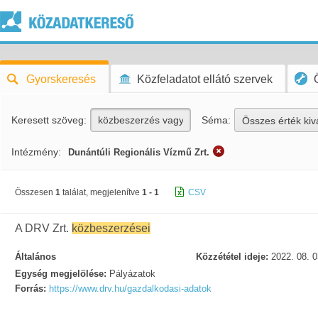
Gyorskeresés
Közfeladatot ellátó szervek
Keresett szöveg:
Séma:
Összes érték kiv
Intézmény:
Dunántúli Regionális Vízmű Zrt.
Összesen
1
találat, megjelenítve
1 - 1
CSV
A DRV Zrt.
közbeszerzései
Általános
Közzététel ideje:
2022. 08. 0
Egység megjelölése:
Pályázatok
Forrás:
https://www.drv.hu/gazdalkodasi-adatok