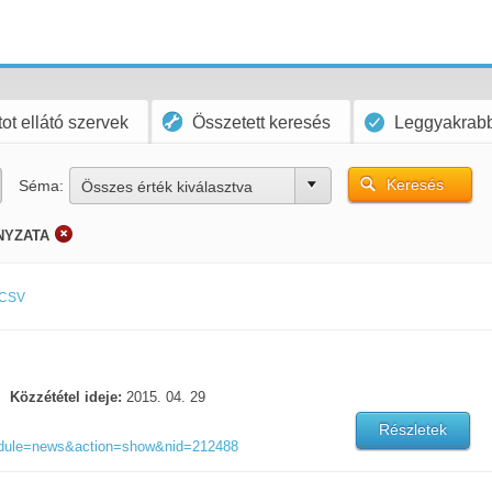
ot ellátó szervek
Összetett keresés
Leggyakrabb
Keresés
Séma:
Összes érték kiválasztva
NYZATA
CSV
Közzététel ideje:
2015. 04. 29
Részletek
odule=news&action=show&nid=212488