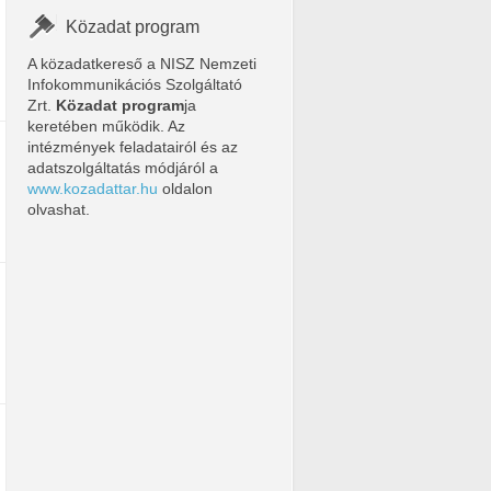
Közadat program
A közadatkereső a NISZ Nemzeti
Infokommunikációs Szolgáltató
Zrt.
Közadat program
ja
keretében működik. Az
intézmények feladatairól és az
adatszolgáltatás módjáról a
www.kozadattar.hu
oldalon
olvashat.