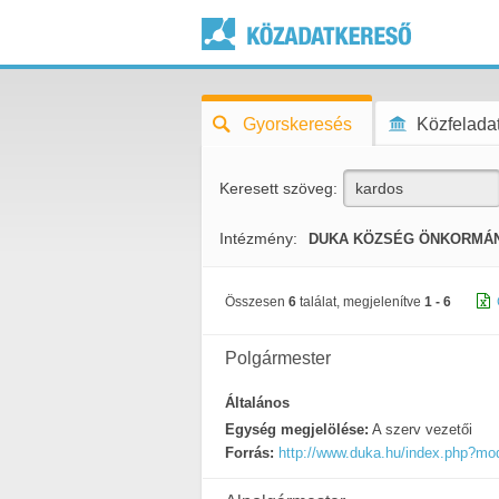
Gyorskeresés
Közfeladat
Keresett szöveg:
Intézmény:
DUKA KÖZSÉG ÖNKORMÁ
Összesen
6
találat, megjelenítve
1 - 6
Polgármester
Általános
Egység megjelölése:
A szerv vezetői
Forrás:
http://www.duka.hu/index.php?m