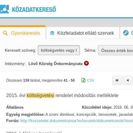
Gyorskeresés
Közfeladatot ellátó szervek
Keresett szöveg:
Séma:
Összes érték kiv
Intézmény:
Lövő Község Önkormányzata
Összesen
159
találat, megjelenítve
41 - 50
CSV
2015. évi
költségvetési
rendelet módosítás melléklete
Általános
Közzététel ideje:
2016. 06. 0
Egység megjelölése:
A szerv döntései, koncepciók, tervezetek, javasla
Forrás:
http://kozzetetel.dokumentumtar.hu/lovoonk/dokumentumok/lovo