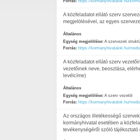
Forrás:
https://kormanyhivatalok.hu/korm
A közfeladatot ellátó szerv szervez
megjelölésével, az egyes szerveze
Általános
Egység megjelölése:
A szervezeti strukt
Forrás:
https://kormanyhivatalok.hu/medi
A közfeladatot ellátó szerv vezető
vezetőinek neve, beosztása, elérh
levélcíme)
Általános
Egység megjelölése:
A szerv vezetői
Forrás:
https://kormanyhivatalok.hu/medi
Az országos illetékességű szervek
kormányhivatal esetében a közfelada
tevékenységéről szóló tájékoztató