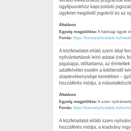
vehető elektronikus programok elér
ügytípusokhoz kapcsolódó jogszabá
ügyfelet megillető jogokról és az ü
Általános
Egység megjelölése:
A hatósági ügyek in
Forrás:
https://kormanyhivatalok.hu/medi
A közfeladatot ellátó szerv által fen
nyilvántartások leíró adatai (név, 
jogalapja, időtartama, az érintettek
adatfelvétel esetén a kitöltendő kér
alaptevékenysége keretében – gyűjtö
hozzáférés módja, a másolatkészít
Általános
Egység megjelölése:
A szerv nyilvántart
Forrás:
https://kormanyhivatalok.hu/kor
A közfeladatot ellátó szerv nyilvá
hozzáférés módja, a kiadvány ingye