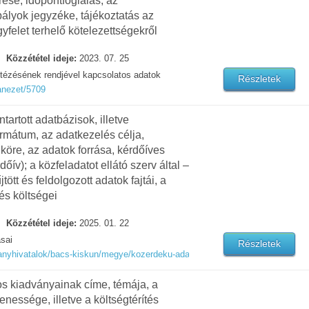
ése, időpontfoglalás, az
lyok jegyzéke, tájékoztatás az
gyfelet terhelő kötelezettségekről
Közzététel ideje:
2023. 07. 25
tézésének rendjével kapcsolatos adatok
Részletek
anezet/5709
ntartott adatbázisok, illetve
formátum, az adatkezelés célja,
 köre, az adatok forrása, kérdőíves
dőív); a közfeladatot ellátó szerv által –
tt és feldolgozott adatok fajtái, a
és költségei
Közzététel ideje:
2025. 01. 22
ásai
Részletek
manyhivatalok/bacs-kiskun/megye/kozerdeku-adatok
nos kiadványainak címe, témája, a
nessége, illetve a költségtérítés