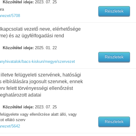
Közzététel ideje:
2023. 07. 25
úra
Részletek
anezet/5708
élkapcsolati vezető neve, elérhetősége
íme) és az ügyfélfogadási rend
Közzététel ideje:
2025. 01. 22
Részletek
anyhivatalok/bacs-kiskun/megye/szervezet
, illetve felügyeleti szervének, hatósági
s elbírálására jogosult szervnek, ennek
rv felett törvényességi ellenőrzést
eghatározott adatai
Közzététel ideje:
2023. 07. 25
felügyelete vagy ellenőrzése alatt álló, vagy
t ellátó szerv
Részletek
anezet/5642