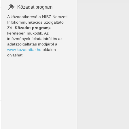
Közadat program
A közadatkereső a NISZ Nemzeti
Infokommunikációs Szolgáltató
Zrt.
Közadat program
ja
keretében működik. Az
intézmények feladatairól és az
adatszolgáltatás módjáról a
www.kozadattar.hu
oldalon
olvashat.