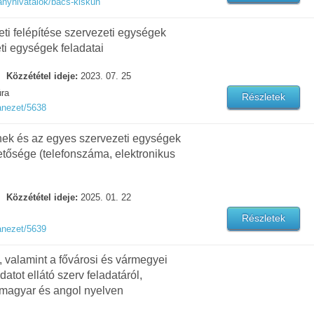
anyhivatalok/bacs-kiskun
eti felépítése szervezeti egységek
ti egységek feladatai
Közzététel ideje:
2023. 07. 25
úra
Részletek
anezet/5638
inek és az egyes szervezeti egységek
etősége (telefonszáma, elektronikus
Közzététel ideje:
2025. 01. 22
Részletek
anezet/5639
, valamint a fővárosi és vármegyei
tot ellátó szerv feladatáról,
 magyar és angol nyelven