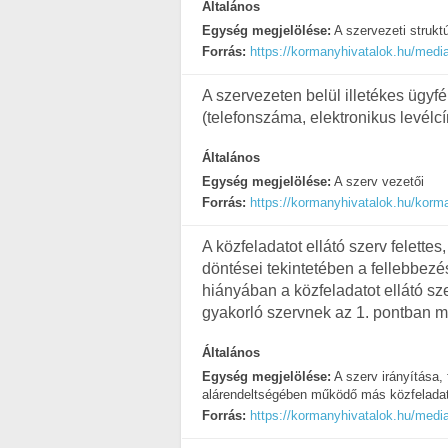
Általános
Egység megjelölése:
A szervezeti strukt
Forrás:
https://kormanyhivatalok.hu/medi
A szervezeten belül illetékes ügyf
(telefonszáma, elektronikus levélc
Általános
Egység megjelölése:
A szerv vezetői
Forrás:
https://kormanyhivatalok.hu/korm
A közfeladatot ellátó szerv felettes
döntései tekintetében a fellebbezé
hiányában a közfeladatot ellátó sze
gyakorló szervnek az 1. pontban m
Általános
Egység megjelölése:
A szerv irányítása, 
alárendeltségében működő más közfeladato
Forrás:
https://kormanyhivatalok.hu/medi