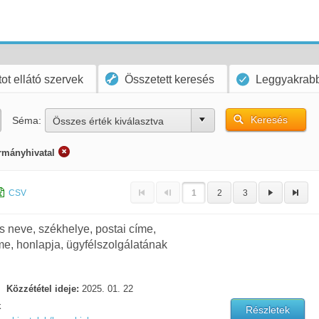
ot ellátó szervek
Összetett keresés
Leggyakrabb
Keresés
Séma:
Összes érték kiválasztva
rmányhivatal
CSV
1
2
3
os neve, székhelye, postai címe,
me, honlapja, ügyfélszolgálatának
Közzététel ideje:
2025. 01. 22
k
Részletek