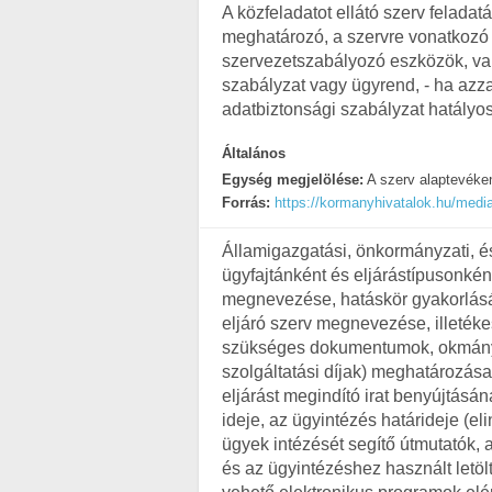
A közfeladatot ellátó szerv feladat
meghatározó, a szervre vonatkozó 
szervezetszabályozó eszközök, va
szabályzat vagy ügyrend, - ha azza
adatbiztonsági szabályzat hatályos
Általános
Egység megjelölése:
A szerv alaptevéken
Forrás:
https://kormanyhivatalok.hu/medi
Államigazgatási, önkormányzati, 
ügyfajtánként és eljárástípusonkén
megnevezése, hatáskör gyakorlás
eljáró szerv megnevezése, illetéke
szükséges dokumentumok, okmányok,
szolgáltatási díjak) meghatározása
eljárást megindító irat benyújtásán
ideje, az ügyintézés határideje (eli
ügyek intézését segítő útmutatók,
és az ügyintézéshez használt letö