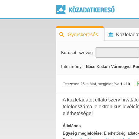
Gyorskeresés
Közfeladat
Keresett szöveg:
Intézmény:
Bács-Kiskun Vármegyei Ko
Összesen
25
találat, megjelenítve
1 - 10
A közfeladatot ellátó szerv hivatal
telefonszáma, elektronikus levélcí
elérhetőségei
Általános
Egység megjelölése:
Elérhetőségi adato