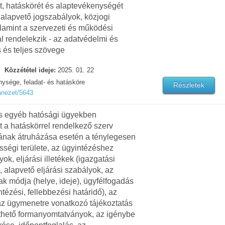
át, hatáskörét és alaptevékenységét
alapvető jogszabályok, közjogi
lamint a szervezeti és működési
l rendelekzik - az adatvédelmi és
 és teljes szövege
Közzététel ideje:
2025. 01. 22
ysége, feladat- és hatásköre
Részletek
anezet/5643
és egyéb hatósági ügyekben
t a hatáskörrel rendelkező szerv
ának átruházása esetén a ténylegesen
sségi területe, az ügyintézéshez
 eljárási illetékek (igazgatási
, alapvető eljárási szabályok, az
ak módja (helye, ideje), ügyfélfogadás
ntézési, fellebbezési határidő), az
 az ügymenetre vonatkozó tájékoztatás
lthető formanyomtatványok, az igénybe