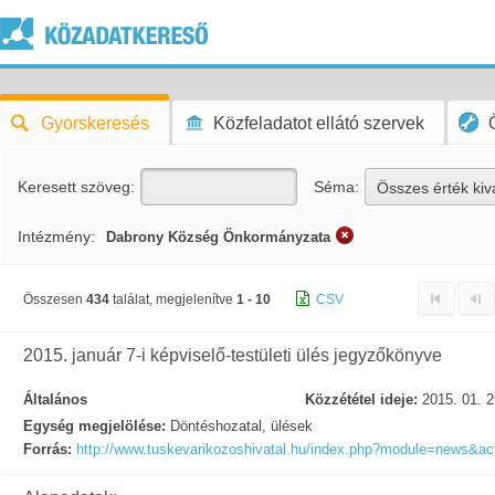
Gyorskeresés
Közfeladatot ellátó szervek
Keresett szöveg:
Séma:
Összes érték kiv
Intézmény:
Dabrony Község Önkormányzata
Összesen
434
találat, megjelenítve
1 - 10
CSV
2015. január 7-i képviselő-testületi ülés jegyzőkönyve
Általános
Közzététel ideje:
2015. 01. 2
Egység megjelölése:
Döntéshozatal, ülések
Forrás:
http://www.tuskevarikozoshivatal.hu/index.php?module=news&act