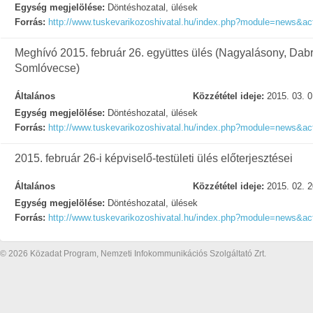
Egység megjelölése:
Döntéshozatal, ülések
Forrás:
http://www.tuskevarikozoshivatal.hu/index.php?module=news&act
Meghívó 2015. február 26. együttes ülés (Nagyalásony, Dabr
Somlóvecse)
Általános
Közzététel ideje:
2015. 03. 0
Egység megjelölése:
Döntéshozatal, ülések
Forrás:
http://www.tuskevarikozoshivatal.hu/index.php?module=news&act
2015. február 26-i képviselő-testületi ülés előterjesztései
Általános
Közzététel ideje:
2015. 02. 2
Egység megjelölése:
Döntéshozatal, ülések
Forrás:
http://www.tuskevarikozoshivatal.hu/index.php?module=news&a
© 2026 Közadat Program, Nemzeti Infokommunikációs Szolgáltató Zrt.