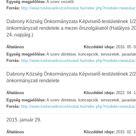
Egység megjelölése:
A szerv vezetői
Forrás:
http://www.tuskevarikozoshivatal.hu/index.php?module=news&a
Dabrony Község Önkormányzata Képviselő-testületének 1/201
önkormányzati rendelete a mezei őrszolgálatról (Hatályos 20
24. napjáig.)
Általános
Közzététel ideje:
2016. 05. 0
Egység megjelölése:
A szerv döntései, koncepciók, tervezetek, javasla
Forrás:
http://www.tuskevarikozoshivatal.hu/index.php?module=news&act
Dabrony Község Önkormányzata Képviselő-testületének 2/201
önkormányzati rendelete
Általános
Közzététel ideje:
2022. 04. 1
Egység megjelölése:
A szerv döntései, koncepciók, tervezetek, javasla
Forrás:
http://www.tuskevarikozoshivatal.hu/index.php?module=news&act
2015. január 29.
Általános
Közzététel ideje:
2015. 02. 1