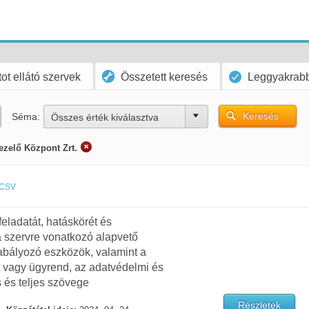
ot ellátó szervek
Összetett keresés
Leggyakrabb
Keresés
Séma:
Összes érték kiválasztva
zelő Központ Zrt.
CSV
eladatát, hatáskörét és
 szervre vonatkozó alapvető
abályozó eszközök, valamint a
vagy ügyrend, az adatvédelmi és
 és teljes szövege
Részletek