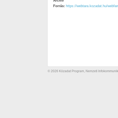
Archív
Forrás:
https://webtara.kozadat.hu/webf
© 2026 Közadat Program, Nemzeti Infokommunikác