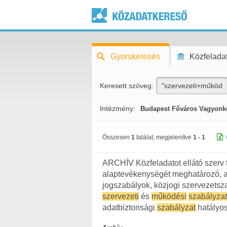
Gyorskeresés
Közfeladat
Keresett szöveg:
Intézmény:
Budapest Főváros Vagyonke
Összesen
1
találat, megjelenítve
1 - 1
ARCHÍV Közfeladatot ellátó szerv f
alaptevékenységét meghatározó, a
jogszabályok, közjogi szervezetsz
szervezeti
és
működési
szabályzat
adatbiztonsági
szabályzat
hatályos