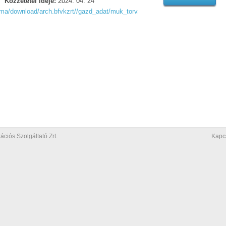
Közzététel ideje:
2024. 04. 24
arma/download/arch.bfvkzrt//gazd_adat/muk_torv/eredm/1713945774373-szmsz
iós Szolgáltató Zrt.
Kapc