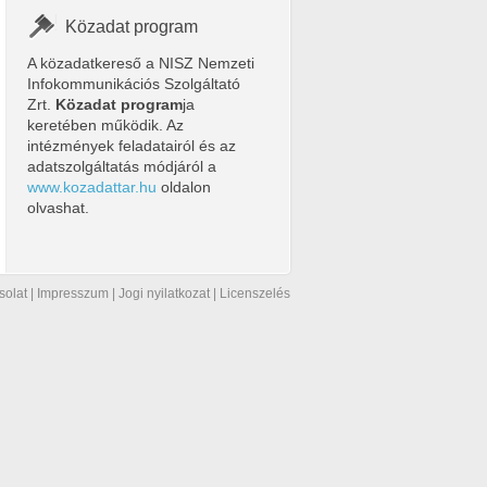
-2016-10-01.pdf
Közadat program
A közadatkereső a NISZ Nemzeti
Infokommunikációs Szolgáltató
Zrt.
Közadat program
ja
keretében működik. Az
intézmények feladatairól és az
adatszolgáltatás módjáról a
www.kozadattar.hu
oldalon
olvashat.
solat
|
Impresszum
|
Jogi nyilatkozat
|
Licenszelés