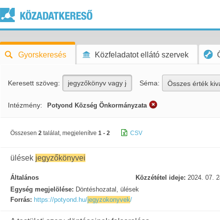
Gyorskeresés
Közfeladatot ellátó szervek
Keresett szöveg:
Séma:
Összes érték kiv
Intézmény:
Potyond Község Önkormányzata
Összesen
2
találat, megjelenítve
1 - 2
CSV
ülések
jegyzőkönyvei
Általános
Közzététel ideje:
2024. 07. 2
Egység megjelölése:
Döntéshozatal, ülések
Forrás:
https://potyond.hu/
jegyzokonyvek
/