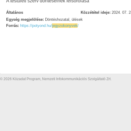
A testületi szerv döntéseinek felsorolása
Általános
Közzététel ideje:
2024. 07. 2
Egység megjelölése:
Döntéshozatal, ülések
Forrás:
https://potyond.hu/
jegyzokonyvek
/
© 2026 Közadat Program, Nemzeti Infokommunikációs Szolgáltató Zrt.