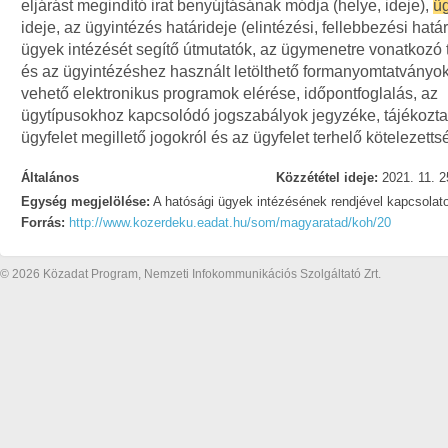
eljárást megindító irat benyújtásának módja (helye, ideje),
ü
ideje, az ügyintézés határideje (elintézési, fellebbezési határ
ügyek intézését segítő útmutatók, az ügymenetre vonatkozó 
és az ügyintézéshez használt letölthető formanyomtatványok
vehető elektronikus programok elérése, időpontfoglalás, az
ügytípusokhoz kapcsolódó jogszabályok jegyzéke, tájékozta
ügyfelet megillető jogokról és az ügyfelet terhelő kötelezetts
Általános
Közzététel ideje:
2021. 11. 2
Egység megjelölése:
A hatósági ügyek intézésének rendjével kapcsolat
Forrás:
http://www.kozerdeku.eadat.hu/som/magyaratad/koh/20
© 2026 Közadat Program, Nemzeti Infokommunikációs Szolgáltató Zrt.