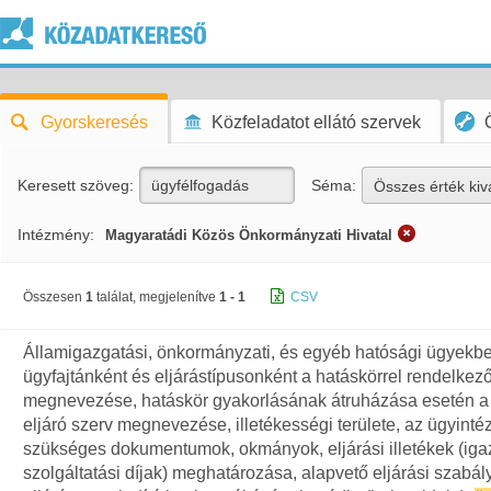
Gyorskeresés
Közfeladatot ellátó szervek
Keresett szöveg:
Séma:
Összes érték kiv
Intézmény:
Magyaratádi Közös Önkormányzati Hivatal
Összesen
1
találat, megjelenítve
1 - 1
CSV
Államigazgatási, önkormányzati, és egyéb hatósági ügyekb
ügyfajtánként és eljárástípusonként a hatáskörrel rendelkez
megnevezése, hatáskör gyakorlásának átruházása esetén a
eljáró szerv megnevezése, illetékességi területe, az ügyint
szükséges dokumentumok, okmányok, eljárási illetékek (iga
szolgáltatási díjak) meghatározása, alapvető eljárási szabál