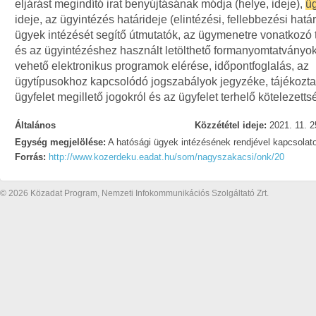
eljárást megindító irat benyújtásának módja (helye, ideje),
ü
ideje, az ügyintézés határideje (elintézési, fellebbezési határ
ügyek intézését segítő útmutatók, az ügymenetre vonatkozó 
és az ügyintézéshez használt letölthető formanyomtatványok
vehető elektronikus programok elérése, időpontfoglalás, az
ügytípusokhoz kapcsolódó jogszabályok jegyzéke, tájékozta
ügyfelet megillető jogokról és az ügyfelet terhelő kötelezetts
Általános
Közzététel ideje:
2021. 11. 2
Egység megjelölése:
A hatósági ügyek intézésének rendjével kapcsolat
Forrás:
http://www.kozerdeku.eadat.hu/som/nagyszakacsi/onk/20
© 2026 Közadat Program, Nemzeti Infokommunikációs Szolgáltató Zrt.