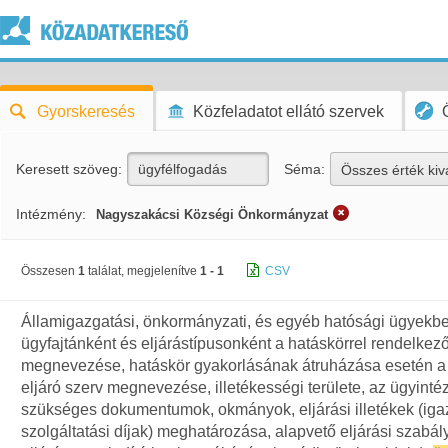
Gyorskeresés
Közfeladatot ellátó szervek
Keresett szöveg:
Séma:
Összes érték kiv
Intézmény:
Nagyszakácsi Községi Önkormányzat
Összesen
1
találat, megjelenítve
1 - 1
CSV
Államigazgatási, önkormányzati, és egyéb hatósági ügyekb
ügyfajtánként és eljárástípusonként a hatáskörrel rendelkez
megnevezése, hatáskör gyakorlásának átruházása esetén a
eljáró szerv megnevezése, illetékességi területe, az ügyint
szükséges dokumentumok, okmányok, eljárási illetékek (iga
szolgáltatási díjak) meghatározása, alapvető eljárási szabál