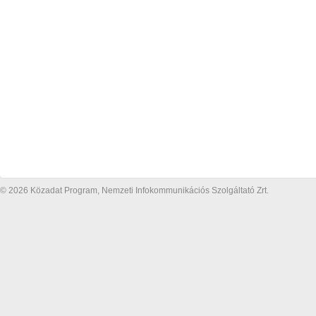
© 2026 Közadat Program, Nemzeti Infokommunikációs Szolgáltató Zrt.