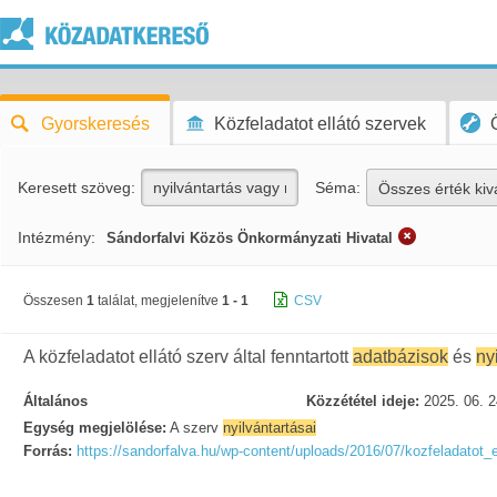
Gyorskeresés
Közfeladatot ellátó szervek
Keresett szöveg:
Séma:
Összes érték kiv
Intézmény:
Sándorfalvi Közös Önkormányzati Hivatal
Összesen
1
találat, megjelenítve
1 - 1
CSV
A közfeladatot ellátó szerv által fenntartott
adatbázisok
és
ny
Általános
Közzététel ideje:
2025. 06. 2
Egység megjelölése:
A szerv
nyilvántartásai
Forrás:
https://sandorfalva.hu/wp-content/uploads/2016/07/kozfeladatot_e