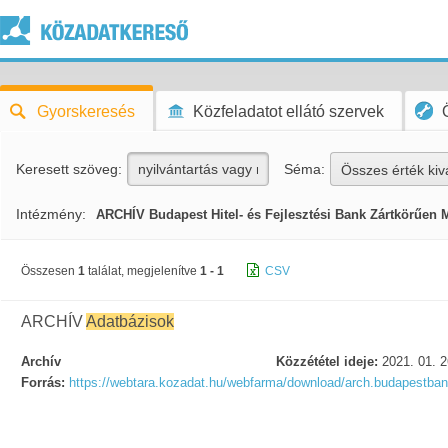
Gyorskeresés
Közfeladatot ellátó szervek
Keresett szöveg:
Séma:
Összes érték kiv
Intézmény:
ARCHÍV Budapest Hitel- és Fejlesztési Bank Zártkörűen 
Összesen
1
találat, megjelenítve
1 - 1
CSV
ARCHÍV
Adatbázisok
Archív
Közzététel ideje:
2021. 01. 2
Forrás:
https://webtara.kozadat.hu/webfarma/download/arch.budapestba