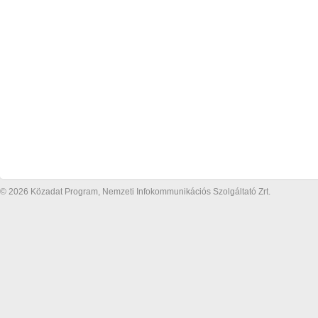
© 2026 Közadat Program, Nemzeti Infokommunikációs Szolgáltató Zrt.