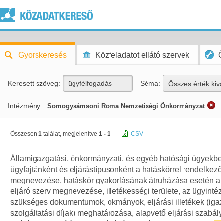
Gyorskeresés
Közfeladatot ellátó szervek
Keresett szöveg:
Séma:
Összes érték kiv
Intézmény:
Somogysámsoni Roma Nemzetiségi Önkormányzat
Összesen
1
találat, megjelenítve
1 - 1
CSV
Államigazgatási, önkormányzati, és egyéb hatósági ügyekb
ügyfajtánként és eljárástípusonként a hatáskörrel rendelkez
megnevezése, hatáskör gyakorlásának átruházása esetén a
eljáró szerv megnevezése, illetékességi területe, az ügyint
szükséges dokumentumok, okmányok, eljárási illetékek (iga
szolgáltatási díjak) meghatározása, alapvető eljárási szabál