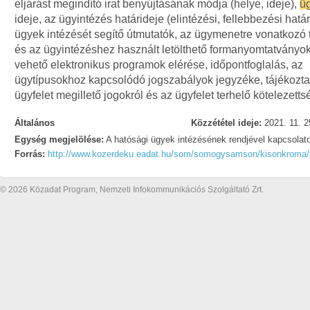
eljárást megindító irat benyújtásának módja (helye, ideje),
ü
ideje, az ügyintézés határideje (elintézési, fellebbezési határ
ügyek intézését segítő útmutatók, az ügymenetre vonatkozó 
és az ügyintézéshez használt letölthető formanyomtatványok
vehető elektronikus programok elérése, időpontfoglalás, az
ügytípusokhoz kapcsolódó jogszabályok jegyzéke, tájékozta
ügyfelet megillető jogokról és az ügyfelet terhelő kötelezetts
Általános
Közzététel ideje:
2021. 11. 2
Egység megjelölése:
A hatósági ügyek intézésének rendjével kapcsolat
Forrás:
http://www.kozerdeku.eadat.hu/som/somogysamson/kisonkroma/
© 2026 Közadat Program, Nemzeti Infokommunikációs Szolgáltató Zrt.