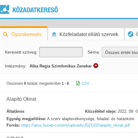
Gyorskeresés
Közfeladatot ellátó szervek
Keresett szöveg:
Séma:
Összes érték kiv
Intézmény:
Alba Regia Szimfonikus Zenekar
Összesen
6
találat, megjelenítve
1 - 6
CSV
Alapító Okirat
Általános
Közzététel ideje:
2022. 09. 0
Egység megjelölése:
A szerv alaptevékenysége, feladat- és hatásköre
Forrás:
https://arso.hu/wp-content/uploads/2021/02/alapito_okirat.pdf