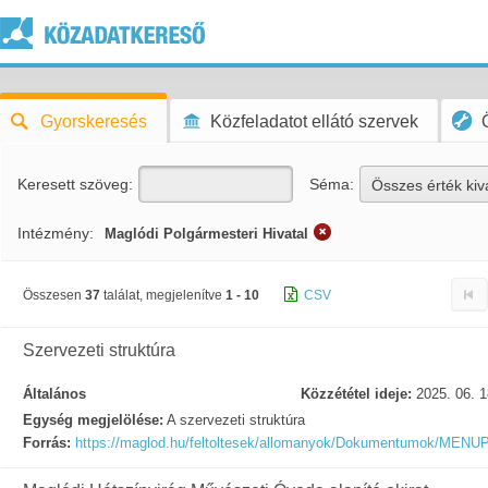
Gyorskeresés
Közfeladatot ellátó szervek
Keresett szöveg:
Séma:
Összes érték kiv
Intézmény:
Maglódi Polgármesteri Hivatal
Összesen
37
találat, megjelenítve
1 - 10
CSV
Szervezeti struktúra
Általános
Közzététel ideje:
2025. 06. 1
Egység megjelölése:
A szervezeti struktúra
Forrás:
https://maglod.hu/feltoltesek/allomanyok/Dokumentumok/M