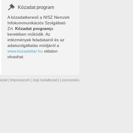
Közadat program
A közadatkereső a NISZ Nemzeti
Infokommunikációs Szolgáltató
Zrt.
Közadat program
ja
keretében működik. Az
intézmények feladatairól és az
adatszolgáltatás módjáról a
www.kozadattar.hu
oldalon
olvashat.
solat
|
Impresszum
|
Jogi nyilatkozat
|
Licenszelés