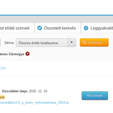
ot ellátó szervek
Összetett keresés
Leggyakrabb
Keresés
Séma:
Összes érték kiválasztva
Heves Vármegye
CSV
Közzététel ideje:
2025. 12. 10
Részletek
ásai
kozerdeku/2.6_a_szerv_nyilvantartasai_2024.pdf