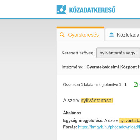
Gyorskeresés
Közfeladat
Keresett szöveg:
Intézmény:
Gyermekvédelmi Központ 
Összesen
1
találat, megjelenítve
1 - 1
A szerv
nyilvántartásai
Általános
Egység megjelölése:
A szerv
nyilvántart
Forrás:
https://hmgyk.hu/phocadownload/