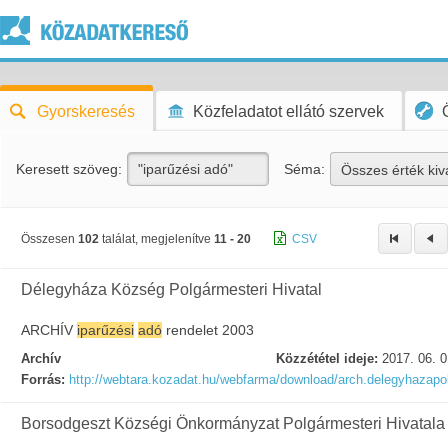
Gyorskeresés
Közfeladatot ellátó szervek
Keresett szöveg:
Séma:
Összes érték kiv
Összesen
102
találat, megjelenítve
11 - 20
CSV
Délegyháza Község Polgármesteri Hivatal
ARCHÍV
iparűzési
adó
rendelet 2003
Archív
Közzététel ideje:
2017. 06. 0
Forrás:
http://webtara.kozadat.hu/webfarma/download/arch.delegyhazap
Borsodgeszt Községi Önkormányzat Polgármesteri Hivatala