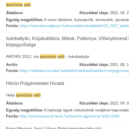
Iparűzési
adó
Általános
Közzététel ideje:
2021. 04. 2
Egység megjelölése:
A szerv döntései, koncepciók, tervezetek, javasla
Forrás:
https://www.borsodgeszt.hu/kozerdeku/rendeletek/10_2017_ipado
Ivánbattyán, Kisjakabfalva, Márok, Palkonya, Villánykövesd
körjegyzősége
ARCHÍV 2012. évi
iparűzési
adó
- Ivánbattyán
Archív
Közzététel ideje:
2021. 08. 1
Forrás:
https://webtara.kozadat.hu/webfarma/download/arch.korjegyzoseg
Hévízi Polgármesteri Hivatal
Helyi
iparűzési
adó
Általános
Közzététel ideje:
2023. 04. 0
Egység megjelölése:
A hatósági ügyek intézésének rendjével kapcsolat
Forrás:
http://onkormanyzat.heviz.hu/heviz/e-ugyintezes?pID=22#d
Eger Megyei Jogú Város Polgármesteri Hivatal