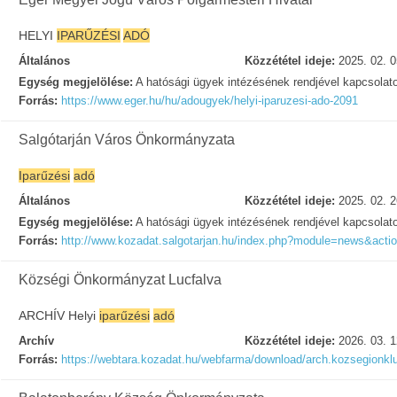
HELYI
IPARŰZÉSI
ADÓ
Általános
Közzététel ideje:
2025. 02. 0
Egység megjelölése:
A hatósági ügyek intézésének rendjével kapcsolat
Forrás:
https://www.eger.hu/hu/adougyek/helyi-iparuzesi-ado-2091
Salgótarján Város Önkormányzata
Iparűzési
adó
Általános
Közzététel ideje:
2025. 02. 2
Egység megjelölése:
A hatósági ügyek intézésének rendjével kapcsolat
Forrás:
http://www.kozadat.salgotarjan.hu/index.php?module=news&act
Községi Önkormányzat Lucfalva
ARCHÍV Helyi
iparűzési
adó
Archív
Közzététel ideje:
2026. 03. 1
Forrás:
https://webtara.kozadat.hu/webfarma/download/arch.kozsegionklu