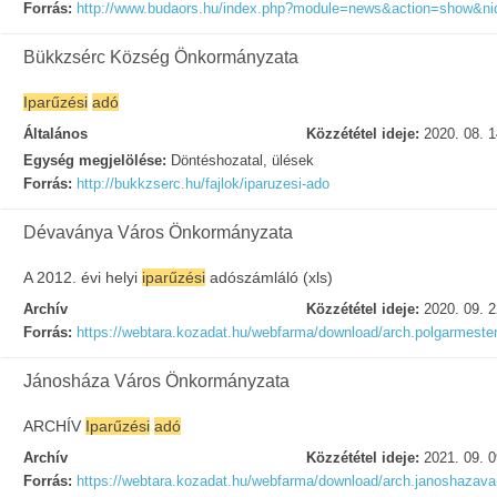
Forrás:
http://www.budaors.hu/index.php?module=news&action=show&n
Bükkzsérc Község Önkormányzata
Iparűzési
adó
Általános
Közzététel ideje:
2020. 08. 1
Egység megjelölése:
Döntéshozatal, ülések
Forrás:
http://bukkzserc.hu/fajlok/iparuzesi-ado
Dévaványa Város Önkormányzata
A 2012. évi helyi
iparűzési
adószámláló (xls)
Archív
Közzététel ideje:
2020. 09. 2
Forrás:
https://webtara.kozadat.hu/webfarma/download/arch.polgarmest
Jánosháza Város Önkormányzata
ARCHÍV
Iparűzési
adó
Archív
Közzététel ideje:
2021. 09. 0
Forrás:
https://webtara.kozadat.hu/webfarma/download/arch.janoshazava