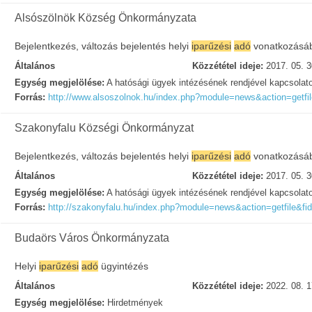
Alsószölnök Község Önkormányzata
Bejelentkezés, változás bejelentés helyi
iparűzési
adó
vonatkozásá
Általános
Közzététel ideje:
2017. 05. 3
Egység megjelölése:
A hatósági ügyek intézésének rendjével kapcsolat
Forrás:
http://www.alsoszolnok.hu/index.php?module=news&action=getfi
Szakonyfalu Községi Önkormányzat
Bejelentkezés, változás bejelentés helyi
iparűzési
adó
vonatkozásá
Általános
Közzététel ideje:
2017. 05. 3
Egység megjelölése:
A hatósági ügyek intézésének rendjével kapcsolat
Forrás:
http://szakonyfalu.hu/index.php?module=news&action=getfile&f
Budaörs Város Önkormányzata
Helyi
iparűzési
adó
ügyintézés
Általános
Közzététel ideje:
2022. 08. 1
Egység megjelölése:
Hirdetmények