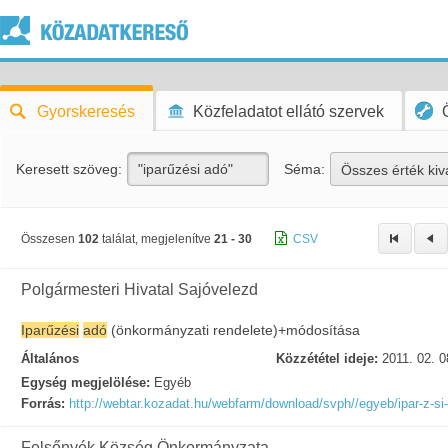
Gyorskeresés
Közfeladatot ellátó szervek
Keresett szöveg:
Séma:
Összes érték kiv
Összesen
102
találat, megjelenítve
21 - 30
CSV
Polgármesteri Hivatal Sajóvelezd
Iparűzési
adó
(önkormányzati rendelete)+módosítása
Általános
Közzététel ideje:
2011. 02. 0
Egység megjelölése:
Egyéb
Forrás:
http://webtar.kozadat.hu/webfarm/download/svph//egyeb/ipar-z-si
Felsőnyék Község Önkormányzata