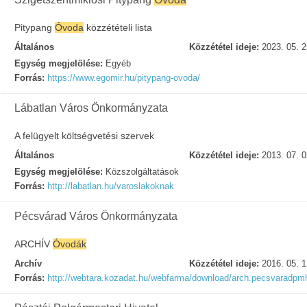
Pitypang
Óvoda
közzétételi lista
Általános
Közzététel ideje:
2023. 05. 2
Egység megjelölése:
Egyéb
Forrás:
https://www.egomir.hu/pitypang-ovoda/
Lábatlan Város Önkormányzata
A felügyelt költségvetési szervek
Általános
Közzététel ideje:
2013. 07. 0
Egység megjelölése:
Közszolgáltatások
Forrás:
http://labatlan.hu/varoslakoknak
Pécsvárad Város Önkormányzata
ARCHÍV
Óvodák
Archív
Közzététel ideje:
2016. 05. 1
Forrás:
http://webtara.kozadat.hu/webfarma/download/arch.pecsvaradp