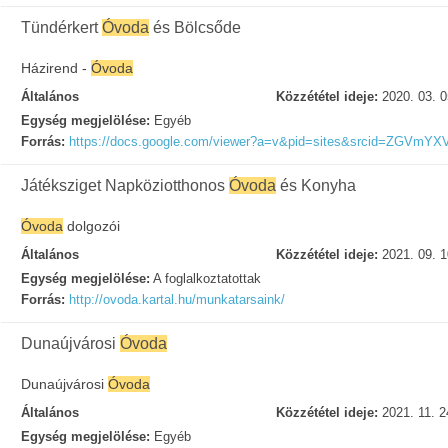
Tündérkert
Óvoda
és Bölcsőde
Házirend -
Óvoda
Általános
Közzététel ideje:
2020. 03. 0
Egység megjelölése:
Egyéb
Forrás:
https://docs.google.com/viewer?a=v&pid=sites&srcid=
Játéksziget Napköziotthonos
Óvoda
és Konyha
Óvoda
dolgozói
Általános
Közzététel ideje:
2021. 09. 1
Egység megjelölése:
A foglalkoztatottak
Forrás:
http://ovoda.kartal.hu/munkatarsaink/
Dunaújvárosi
Óvoda
Dunaújvárosi
Óvoda
Általános
Közzététel ideje:
2021. 11. 2
Egység megjelölése:
Egyéb