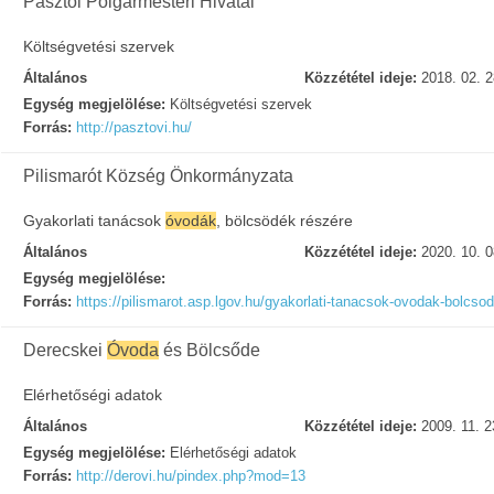
Pásztói Polgármesteri Hivatal
Költségvetési szervek
Általános
Közzététel ideje:
2018. 02. 2
Egység megjelölése:
Költségvetési szervek
Forrás:
http://pasztovi.hu/
Pilismarót Község Önkormányzata
Gyakorlati tanácsok
óvodák
, bölcsödék részére
Általános
Közzététel ideje:
2020. 10. 0
Egység megjelölése:
Forrás:
https://pilismarot.asp.lgov.hu/gyakorlati-tanacsok-ovodak-bolcso
Derecskei
Óvoda
és Bölcsőde
Elérhetőségi adatok
Általános
Közzététel ideje:
2009. 11. 2
Egység megjelölése:
Elérhetőségi adatok
Forrás:
http://derovi.hu/pindex.php?mod=13