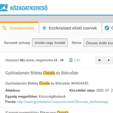
Gyorskeresés
Közfeladatot ellátó szervek
Keresett szöveg:
Séma:
Összes érték kiv
Összesen
581
találat, megjelenítve
21 - 30
CSV
Győrladaméri Bóbita
Óvoda
és Bölcsőde
Győrladaméri Bóbita
Óvoda
és Bölcsőde 96/604430
Általános
Közzététel ideje:
2020. 07. 2
Egység megjelölése:
Közszolgáltatások
Forrás:
http://www.gyorladamer.hu/posts/show/24/ovoda_elerhetosege
Szigetszentmiklósi Pitypang
Óvoda