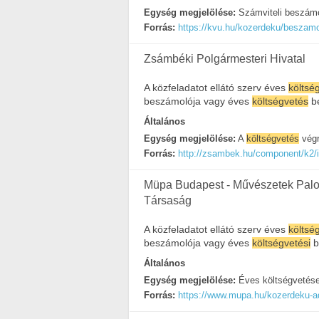
Egység megjelölése:
Számviteli beszám
Forrás:
https://kvu.hu/kozerdeku/beszam
Zsámbéki Polgármesteri Hivatal
A közfeladatot ellátó szerv éves
költsé
beszámolója vagy éves
költségvetés
b
Általános
Egység megjelölése:
A
költségvetés
végr
Forrás:
http://zsambek.hu/component/k2/
Müpa Budapest - Művészetek Palotá
Társaság
A közfeladatot ellátó szerv éves
költsé
beszámolója vagy éves
költségvetési
b
Általános
Egység megjelölése:
Éves költségvetés
Forrás:
https://www.mupa.hu/kozerdeku-a