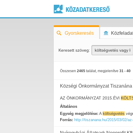
Gyorskeresés
Közfeladat
Keresett szöveg:
Összesen
2465
találat, megjelenítve
31 - 40
Községi Önkormányzat Tiszanána
AZ ÖNKORMÁNYZAT 2015.ÉVI
KÖLT
Általános
Egység megjelölése:
A
költségvetés
végr
Forrás:
http://tiszanana.hu/2015/03/02/a
Nyíregyházi Állatpark Nonprofit Kft