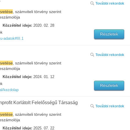
További rekordok
gvetése
, számviteli törvény szerint
eszámolója
Közzététel ideje:
2020. 02. 28
ek
Részletek
u-adatok#III.1
További rekordok
gvetése
, számviteli törvény szerint
eszámolója
Közzététel ideje:
2024. 01. 12
ek
Részletek
al/kezdolap
rofit Korlátolt Felelősségű Társaság
További rekordok
gvetése
, számviteli törvény szerint
eszámolója
Közzététel ideje:
2025. 07. 22