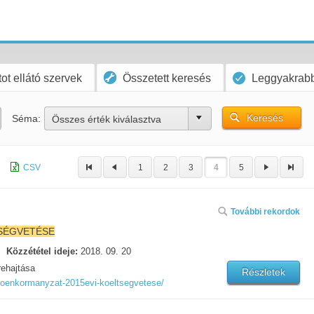
ot ellátó szervek
Összetett keresés
Leggyakrabb
Keresés
Séma:
Összes érték kiválasztva
CSV
1
2
3
4
5
További rekordok
SÉGVETÉSE
Közzététel ideje:
2018. 09. 20
ehajtása
Részletek
z-oenkormanyzat-2015evi-koeltsegvetese/
.