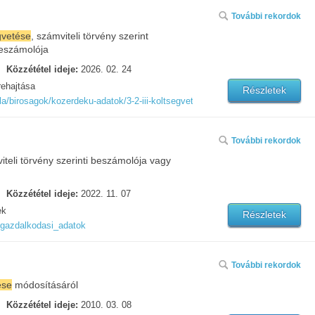
További rekordok
gvetése
, számviteli törvény szerint
eszámolója
Közzététel ideje:
2026. 02. 24
ehajtása
Részletek
abla/birosagok/kozerdeku-adatok/3-2-iii-koltsegvetes-vegrehajtasarol-keszitett
További rekordok
iteli törvény szerinti beszámolója vagy
Közzététel ideje:
2022. 11. 07
ek
Részletek
m/gazdalkodasi_adatok
További rekordok
ése
módosításáról
Közzététel ideje:
2010. 03. 08