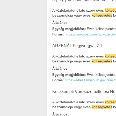
A közfeladatot ellátó szerv éves
költsé
beszámolója vagy éves
költségvetés
b
Általános
Egység megjelölése:
Éves költségvetés
Forrás:
https://www.sostozoo.hu/kozerdek
ARZENÁL Fegyvergyár Zrt.
A közfeladatot ellátó szerv éves
költsé
beszámolója vagy éves
költségvetés
b
Általános
Egység megjelölése:
Éves költségvetés
Forrás:
https://e-beszamolo.im.gov.hu/old
Kecskeméti Városüzemeltetési Nonp
A közfeladatot ellátó szerv éves
költsé
beszámolója vagy éves
költségvetés
b
Általános