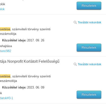
olók
Részletek
olok
További rekordok
gvetése
‚ számviteli törvény szerinti
eszámolója
Közzététel ideje:
2017. 09. 26
ehajtása
Részletek
item/982
ja Nonprofit Korlátolt Felelősségű
További rekordok
gvetése
, számviteli törvény szerinti
eszámolója
Közzététel ideje:
2023. 06. 09
ek
Részletek
datok#3-1