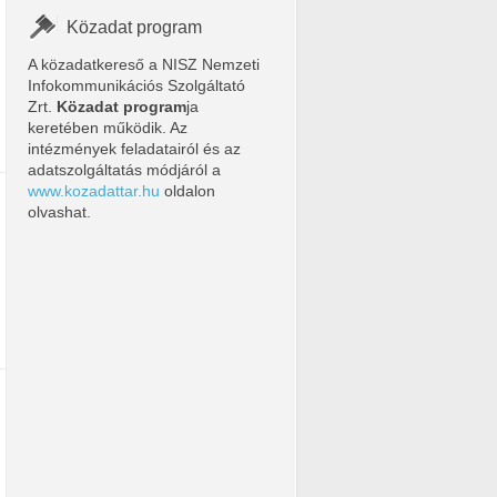
Közadat program
A közadatkereső a NISZ Nemzeti
Infokommunikációs Szolgáltató
Zrt.
Közadat program
ja
keretében működik. Az
intézmények feladatairól és az
adatszolgáltatás módjáról a
www.kozadattar.hu
oldalon
olvashat.