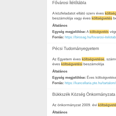
Fővárosi Ítélőtábla
A közfeladatot ellátó szerv éves
költsé
beszámolója vagy éves
költségvetés
b
Általános
Egység megjelölése:
A
költségvetés
végr
Forrás:
https://birosag.hu/fovarosi-itelot
Pécsi Tudományegyetem
Az Egyetem éves
költségvetése
, számv
éves
költségvetési
beszámolója
Általános
Egység megjelölése:
Éves költségvetés
Forrás:
https://kancellaria.pte.hu/tartalo
Bükkszék Község Önkormányzata
Az önkormányzat 2009. évi
költségvet
Általános