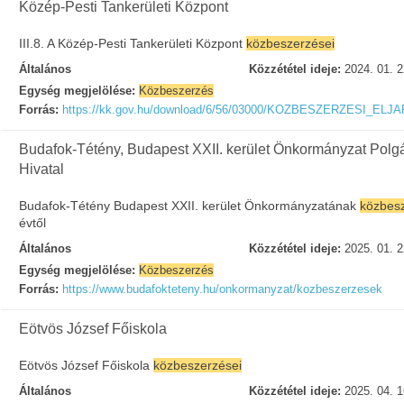
Közép-Pesti Tankerületi Központ
III.8. A Közép-Pesti Tankerületi Központ
közbeszerzései
Általános
Közzététel ideje:
2024. 01. 2
Egység megjelölése:
Közbeszerzés
Forrás:
https://kk.gov.hu/download/6/56/03000/KOZBESZERZESI_ELJ
Budafok-Tétény, Budapest XXII. kerület Önkormányzat Polg
Hivatal
Budafok-Tétény Budapest XXII. kerület Önkormányzatának
közbesz
évtől
Általános
Közzététel ideje:
2025. 01. 2
Egység megjelölése:
Közbeszerzés
Forrás:
https://www.budafokteteny.hu/onkormanyzat/kozbeszerzesek
Eötvös József Főiskola
Eötvös József Főiskola
közbeszerzései
Általános
Közzététel ideje:
2025. 04. 1