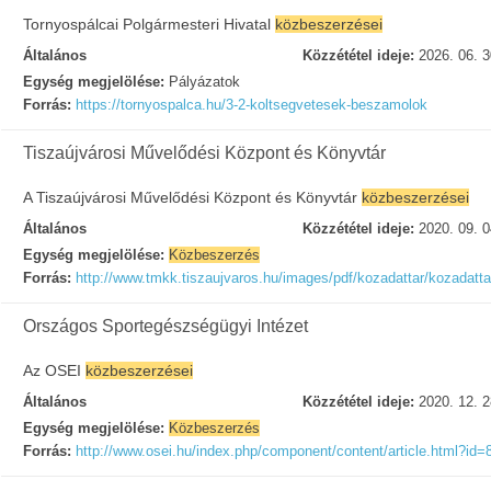
Tornyospálcai Polgármesteri Hivatal
közbeszerzései
Általános
Közzététel ideje:
2026. 06. 3
Egység megjelölése:
Pályázatok
Forrás:
https://tornyospalca.hu/3-2-koltsegvetesek-beszamolok
Tiszaújvárosi Művelődési Központ és Könyvtár
A Tiszaújvárosi Művelődési Központ és Könyvtár
közbeszerzései
Általános
Közzététel ideje:
2020. 09. 0
Egység megjelölése:
Közbeszerzés
Forrás:
http://www.tmkk.tiszaujvaros.hu/images/pdf/kozadattar/kozadatt
Országos Sportegészségügyi Intézet
Az OSEI
közbeszerzései
Általános
Közzététel ideje:
2020. 12. 2
Egység megjelölése:
Közbeszerzés
Forrás:
http://www.osei.hu/index.php/component/content/article.html?id=