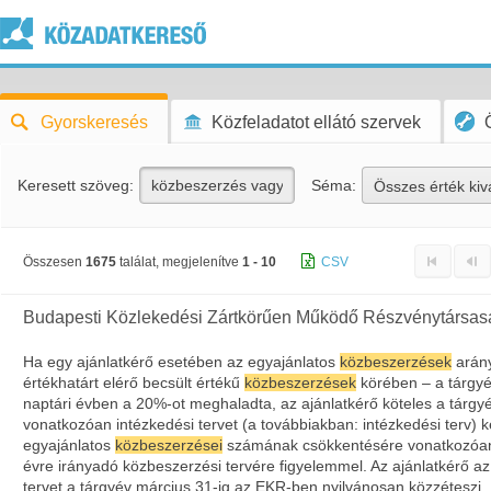
Gyorskeresés
Közfeladatot ellátó szervek
Keresett szöveg:
Séma:
Összes érték kiv
Összesen
1675
találat, megjelenítve
1 - 10
CSV
Budapesti Közlekedési Zártkörűen Működő Részvénytársas
Ha egy ajánlatkérő esetében az egyajánlatos
közbeszerzések
arány
értékhatárt elérő becsült értékű
közbeszerzések
körében – a tárgy
naptári évben a 20%-ot meghaladta, az ajánlatkérő köteles a tárgy
vonatkozóan intézkedési tervet (a továbbiakban: intézkedési terv) k
egyajánlatos
közbeszerzései
számának csökkentésére vonatkozóan
évre irányadó közbeszerzési tervére figyelemmel. Az ajánlatkérő az
tervet a tárgyév március 31-ig az EKR-ben nyilvánosan közzéteszi.