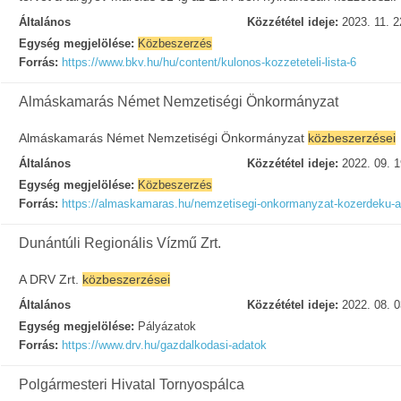
Általános
Közzététel ideje:
2023. 11. 2
Egység megjelölése:
Közbeszerzés
Forrás:
https://www.bkv.hu/hu/content/kulonos-kozzeteteli-lista-6
Almáskamarás Német Nemzetiségi Önkormányzat
Almáskamarás Német Nemzetiségi Önkormányzat
közbeszerzései
Általános
Közzététel ideje:
2022. 09. 1
Egység megjelölése:
Közbeszerzés
Forrás:
https://almaskamaras.hu/nemzetisegi-onkormanyzat-kozerdeku-a
Dunántúli Regionális Vízmű Zrt.
A DRV Zrt.
közbeszerzései
Általános
Közzététel ideje:
2022. 08. 0
Egység megjelölése:
Pályázatok
Forrás:
https://www.drv.hu/gazdalkodasi-adatok
Polgármesteri Hivatal Tornyospálca