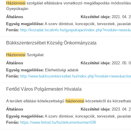
Háziorvosi
szolgálat ellátására vonatkozó megállapodás módosítás
Gyepükaján
Általános
Közzététel ideje:
2021. 04. 2
Egység megjelölése:
A szerv döntései, koncepciók, tervezetek, javasla
Forrás:
http://kozadat.localinfo.hu/gyepukajan/index.php?module=news&
Bükkszenterzsébet Község Önkormányzata
Háziorvosi
Szolgálat
Általános
Közzététel ideje:
2022. 05. 0
Egység megjelölése:
Elérhetőségi adatok
Forrás:
http://www.bukkszenterzsebet.hu/index.php?module=news&action
Fertőd Város Polgármesteri Hivatala
A területi ellátási kötelezettségű
háziorvosi
körzetekről és körzethat
Általános
Közzététel ideje:
2023. 04. 2
Egység megjelölése:
A szerv döntései, koncepciók, tervezetek, javasla
Forrás:
https://www.fertod.hu/hu/dokumentumtar/438