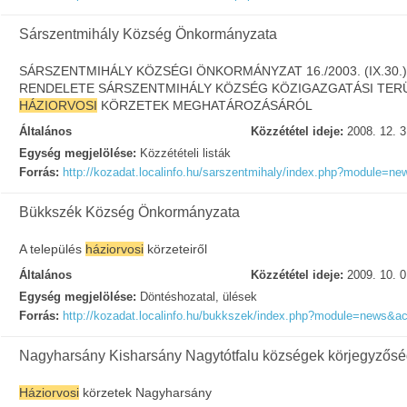
Sárszentmihály Község Önkormányzata
SÁRSZENTMIHÁLY KÖZSÉGI ÖNKORMÁNYZAT 16./2003. (IX.30.)
RENDELETE SÁRSZENTMIHÁLY KÖZSÉG KÖZIGAZGATÁSI TER
HÁZIORVOSI
KÖRZETEK MEGHATÁROZÁSÁRÓL
Általános
Közzététel ideje:
2008. 12. 3
Egység megjelölése:
Közzétételi listák
Forrás:
http://kozadat.localinfo.hu/sarszentmihaly/index.php?module=ne
Bükkszék Község Önkormányzata
A település
háziorvosi
körzeteiről
Általános
Közzététel ideje:
2009. 10. 0
Egység megjelölése:
Döntéshozatal, ülések
Forrás:
http://kozadat.localinfo.hu/bukkszek/index.php?module=news&ac
Nagyharsány Kisharsány Nagytótfalu községek körjegyzős
Háziorvosi
körzetek Nagyharsány