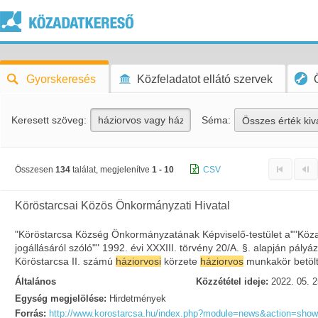
Gyorskeresés
Közfeladatot ellátó szervek
Keresett szöveg:
Séma:
Összes érték kiv
Összesen
134
találat, megjelenítve
1 - 10
CSV
Köröstarcsai Közös Önkormányzati Hivatal
"Köröstarcsa Község Önkormányzatának Képviselő-testület a""Köz
jogállásáról szóló"" 1992. évi XXXIII. törvény 20/A. §. alapján pályáz
Köröstarcsa II. számú
háziorvosi
körzete
háziorvos
munkakör betölt
Általános
Közzététel ideje:
2022. 05. 2
Egység megjelölése:
Hirdetmények
Forrás:
http://www.korostarcsa.hu/index.php?module=news&action=sho