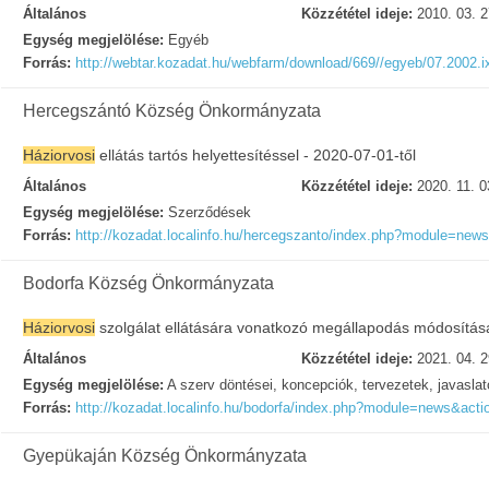
Általános
Közzététel ideje:
2010. 03. 2
Egység megjelölése:
Egyéb
Forrás:
http://webtar.kozadat.hu/webfarm/download/669//egyeb/07.2002.ix.
Hercegszántó Község Önkormányzata
Háziorvosi
ellátás tartós helyettesítéssel - 2020-07-01-től
Általános
Közzététel ideje:
2020. 11. 0
Egység megjelölése:
Szerződések
Forrás:
http://kozadat.localinfo.hu/hercegszanto/index.php?module=new
Bodorfa Község Önkormányzata
Háziorvosi
szolgálat ellátására vonatkozó megállapodás módosítás
Általános
Közzététel ideje:
2021. 04. 2
Egység megjelölése:
A szerv döntései, koncepciók, tervezetek, javasla
Forrás:
http://kozadat.localinfo.hu/bodorfa/index.php?module=news&acti
Gyepükaján Község Önkormányzata