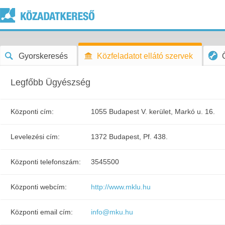
Gyorskeresés
Közfeladatot ellátó szervek
Legfőbb Ügyészség
Központi cím:
1055 Budapest V. kerület, Markó u. 16.
Levelezési cím:
1372 Budapest, Pf. 438.
Központi telefonszám:
3545500
Központi webcím:
http://www.mklu.hu
Központi email cím:
info@mku.hu