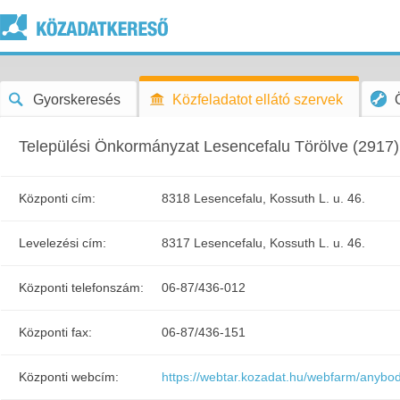
Gyorskeresés
Közfeladatot ellátó szervek
Települési Önkormányzat Lesencefalu Törölve (2917)
Központi cím:
8318 Lesencefalu, Kossuth L. u. 46.
Levelezési cím:
8317 Lesencefalu, Kossuth L. u. 46.
Központi telefonszám:
06-87/436-012
Központi fax:
06-87/436-151
Központi webcím:
https://webtar.kozadat.hu/webfarm/anyb