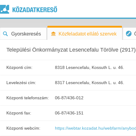
Gyorskeresés
Közfeladatot ellátó szervek
Települési Önkormányzat Lesencefalu Törölve (2917)
Központi cím:
8318 Lesencefalu, Kossuth L. u. 46.
Levelezési cím:
8317 Lesencefalu, Kossuth L. u. 46.
Központi telefonszám:
06-87/436-012
Központi fax:
06-87/436-151
Központi webcím:
https://webtar.kozadat.hu/webfarm/anyb