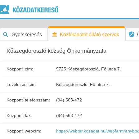
Gyorskeresés
Közfeladatot ellátó szervek
Kőszegdoroszló község Önkormányzata
Központi cím:
9725 Kőszegdoroszló, Fő utca 7.
Levelezési cím:
Kőszegdoroszló, Fő utca 7.
Központi telefonszám:
(94) 563-472
Központi fax:
(94) 563-472
Központi webcím:
https://webtar.kozadat.hu/webfarm/anyb