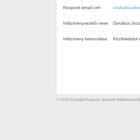
Központi email cím:
szabadszalla
Intézményvezető neve:
Darabos Józs
Intézmény besorolása:
Közfeladatot 
© 2026 Közadat Program, Nemzeti Infokommunikác