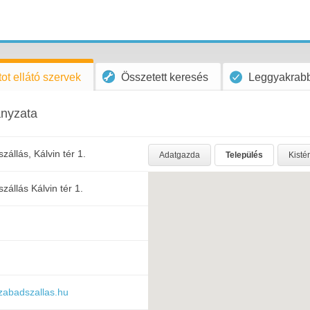
ot ellátó szervek
Összetett keresés
Leggyakrabb
nyzata
állás, Kálvin tér 1.
Adatgazda
Település
Kisté
állás Kálvin tér 1.
zabadszallas.hu