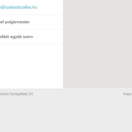
s@szabadszallas.hu
ef polgármester
ellátó egyéb szerv
iós Szolgáltató Zrt.
Kapc