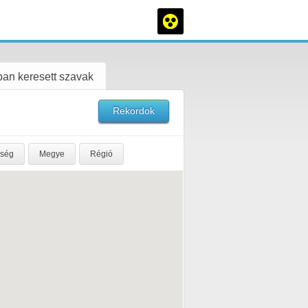
an keresett szavak
Rekordok
rség
Megye
Régió