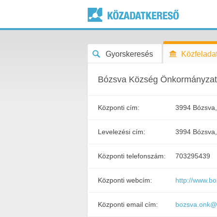
Gyorskeresés
Közfeladat
Bózsva Község Önkormányza
Központi cím:
3994 Bózsva,
Levelezési cím:
3994 Bózsva,
Központi telefonszám:
703295439
Központi webcím:
http://www.b
Központi email cím:
bozsva.onk@