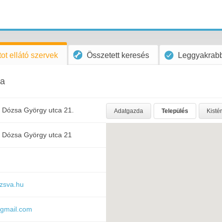
ot ellátó szervek
Összetett keresés
Leggyakrabb
ta
 Dózsa György utca 21.
Adatgazda
Település
Kisté
 Dózsa György utca 21
ozsva.hu
gmail.com