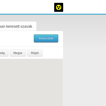
an keresett szavak
Rekordok
rség
Megye
Régió