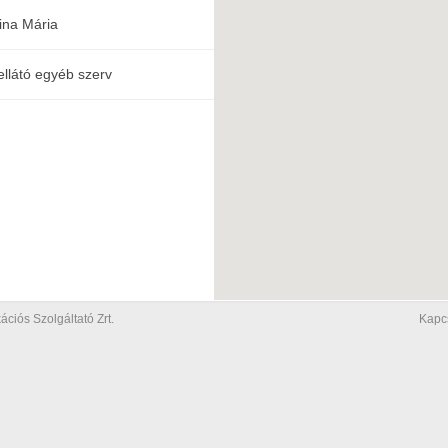
ina Mária
ellátó egyéb szerv
iós Szolgáltató Zrt.
Kapc