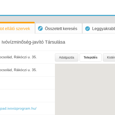
ot ellátó szervek
Összetett keresés
Leggyakrabb
Ivóvízminőség-javító Társulása
csolád, Rákóczi u. 35.
Adatgazda
Település
Kisté
csolád, Rákóczi u. 35.
rpad.ivovizprogram.hu/