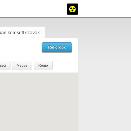
an keresett szavak
Rekordok
rség
Megye
Régió