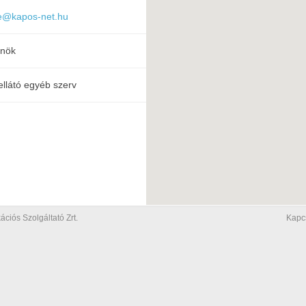
e@kapos-net.hu
lnök
ellátó egyéb szerv
iós Szolgáltató Zrt.
Kapc