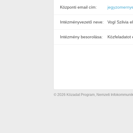
Központi email cím:
jegyzomerny
Intézményvezető neve:
Vogl Szilvia e
Intézmény besorolása:
Közfeladatot 
© 2026 Közadat Program, Nemzeti Infokommunikác