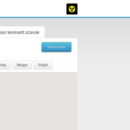
an keresett szavak
Rekordok
rség
Megye
Régió