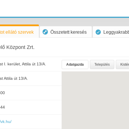
ot ellátó szervek
Összetett keresés
Leggyakrabb
ő Központ Zrt.
I. kerület, Attila út 13/A.
Adatgazda
Település
Kisté
 Attila út 13/A.
400
444
fvk.hu/