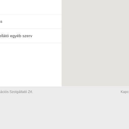
zs
ellátó egyéb szerv
iós Szolgáltató Zrt.
Kapc