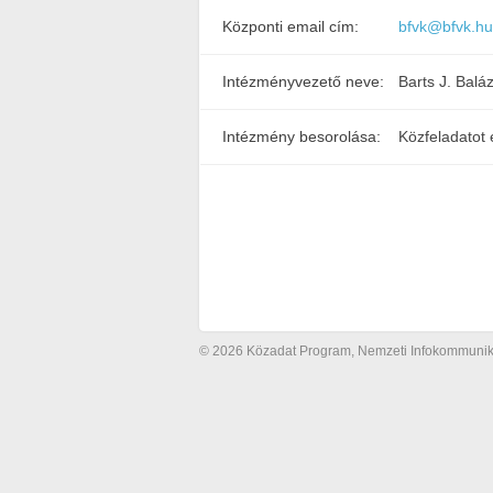
Központi email cím:
bfvk@bfvk.hu
Intézményvezető neve:
Barts J. Balá
Intézmény besorolása:
Közfeladatot 
© 2026 Közadat Program, Nemzeti Infokommunikác