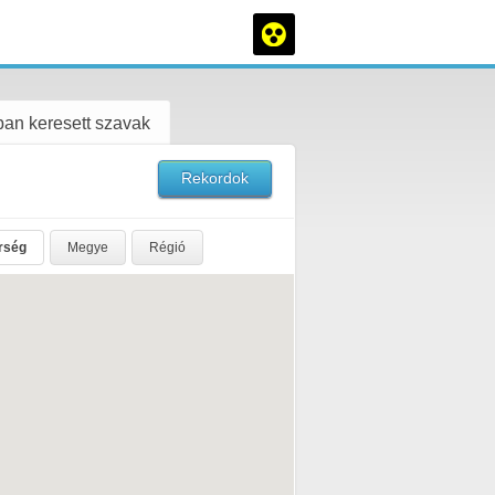
an keresett szavak
Rekordok
rség
Megye
Régió