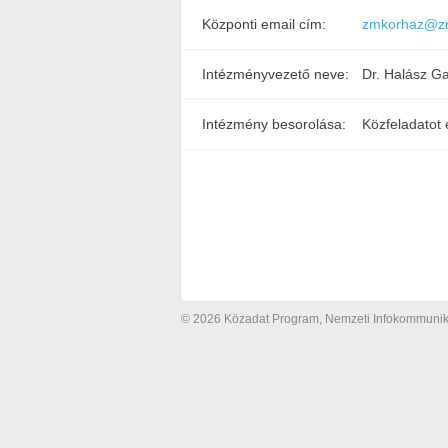
Központi email cím:
zmkorhaz@z
Intézményvezető neve:
Dr. Halász Ga
Intézmény besorolása:
Közfeladatot 
© 2026 Közadat Program, Nemzeti Infokommunikác