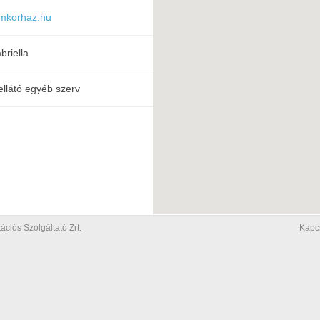
mkorhaz.hu
briella
ellátó egyéb szerv
iós Szolgáltató Zrt.
Kapc