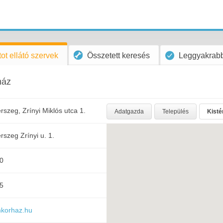
ot ellátó szervek
Összetett keresés
Leggyakrabb
ház
szeg, Zrínyi Miklós utca 1.
Adatgazda
Település
Kisté
szeg Zrínyi u. 1.
0
5
mkorhaz.hu