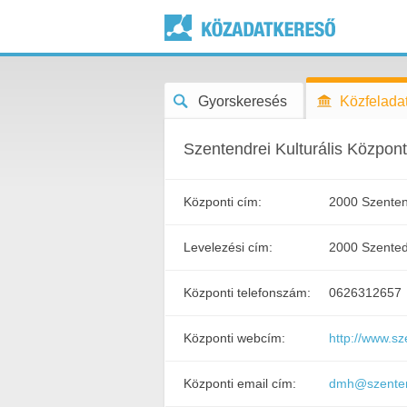
Gyorskeresés
Közfeladat
Szentendrei Kulturális Központ 
Központi cím:
2000 Szenten
Levelezési cím:
2000 Szented
Központi telefonszám:
0626312657
Központi webcím:
http://www.s
Központi email cím:
dmh@szente