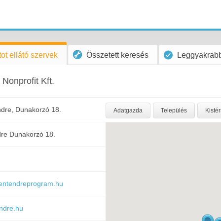
ot ellátó szervek
Összetett keresés
Leggyakrabb
Nonprofit Kft.
dre, Dunakorzó 18.
Adatgazda
Település
Kisté
re Dunakorzó 18.
zentendreprogram.hu
ndre.hu