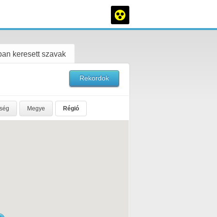
an keresett szavak
Rekordok
rség
Megye
Régió