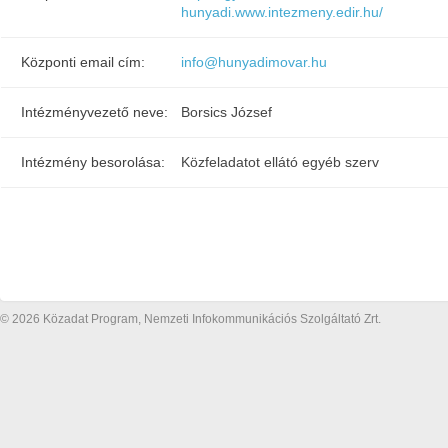
hunyadi.www.intezmeny.edir.hu/
Központi email cím:
info@hunyadimovar.hu
Intézményvezető neve:
Borsics József
Intézmény besorolása:
Közfeladatot ellátó egyéb szerv
© 2026 Közadat Program, Nemzeti Infokommunikációs Szolgáltató Zrt.