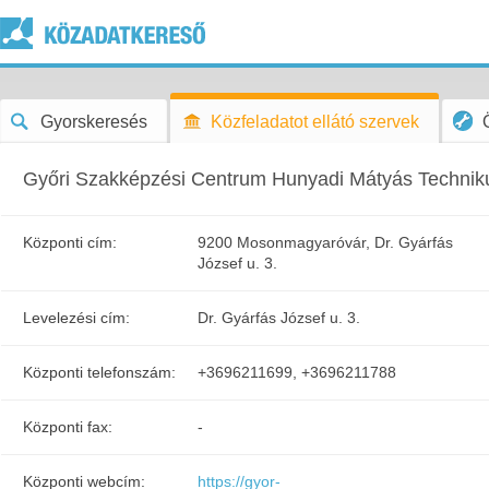
Gyorskeresés
Közfeladatot ellátó szervek
Győri Szakképzési Centrum Hunyadi Mátyás Techni
Központi cím:
9200 Mosonmagyaróvár, Dr. Gyárfás
József u. 3.
Levelezési cím:
Dr. Gyárfás József u. 3.
Központi telefonszám:
+3696211699, +3696211788
Központi fax:
-
Központi webcím:
https://gyor-