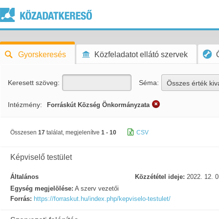
Gyorskeresés
Közfeladatot ellátó szervek
Keresett szöveg:
Séma:
Összes érték kiv
Intézmény:
Forráskút Község Önkormányzata
Összesen
17
találat, megjelenítve
1 - 10
CSV
Képviselő testület
Általános
Közzététel ideje:
2022. 12. 0
Egység megjelölése:
A szerv vezetői
Forrás:
https://forraskut.hu/index.php/kepviselo-testulet/