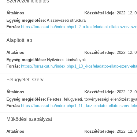
Szervezeti felépítés
Általános
Közzététel ideje:
2022. 12. 0
Egység megjelölése:
A szervezeti struktúra
Forrás:
https://forraskut.hu/index.php/1_2_a-kozfeladatot-ellato-szerv-sz
Alapított lap
Általános
Közzététel ideje:
2022. 12. 0
Egység megjelölése:
Nyilvános kiadványok
Forrás:
https://forraskut.hu/index.php/1_10_-kozfeladatot-ellato-szerv-al
Felügyeleti szerv
Általános
Közzététel ideje:
2022. 12. 0
Egység megjelölése:
Felettes, felügyeleti, törvényességi ellenőrzést gy
Forrás:
https://forraskut.hu/index.php/1_11_-kozfeladatot-ellato-szerv-fele
Működési szabályzat
Általános
Közzététel ideje:
2022. 12. 0