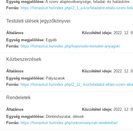
Egység megjelölése:
A szerv alaptevékenysége, feladat- és hatásköre
Forrás:
https://forraskut.hu/index.php/2_1_a-kozfeladatot-ellato-szerv-f
Testületi ülések jegyzőkönyvei
Általános
Közzététel ideje:
2022. 12. 0
Egység megjelölése:
Egyéb
Forrás:
https://forraskut.hu/index.php/kepviselo-testuleti-anyagok/
Közbeszerzések
Általános
Közzététel ideje:
2022. 12. 0
Egység megjelölése:
Pályázatok
Forrás:
https://forraskut.hu/index.php/2_11_-kozfeladatot-ellato-szerv-alta
Rendeletek
Általános
Közzététel ideje:
2022. 12. 0
Egység megjelölése:
Döntéshozatal, ülések
Forrás:
https://forraskut.hu/index.php/onkormanyzati-rendelettar/