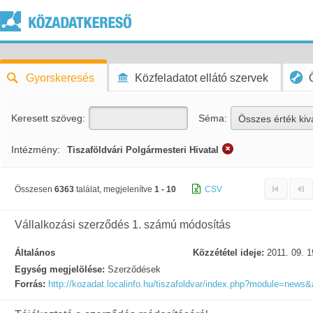
Gyorskeresés
Közfeladatot ellátó szervek
Keresett szöveg:
Séma:
Összes érték kiv
Intézmény:
Tiszaföldvári Polgármesteri Hivatal
Összesen
6363
találat, megjelenítve
1 - 10
CSV
Vállalkozási szerződés 1. számú módosítás
Általános
Közzététel ideje:
2011. 09. 1
Egység megjelölése:
Szerződések
Forrás:
http://kozadat.localinfo.hu/tiszafoldvar/index.php?module=news&