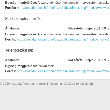
Egység megjelölése:
A szerv döntései, koncepciók, tervezetek, javasla
Forrás:
http://kozadat.localinfo.hu/tiszafoldvar/index.php?module=news&
2011. szeptember 16.
Általános
Közzététel ideje:
2011. 09. 2
Egység megjelölése:
A szerv döntései, koncepciók, tervezetek, javasla
Forrás:
http://kozadat.localinfo.hu/tiszafoldvar/index.php?module=news&
Jelentkezési lap
Általános
Közzététel ideje:
2011. 09. 2
Egység megjelölése:
Pályázatok
Forrás:
http://kozadat.localinfo.hu/tiszafoldvar/index.php?module=news&
© 2026 Közadat Program, Nemzeti Infokommunikációs Szolgáltató Zrt.