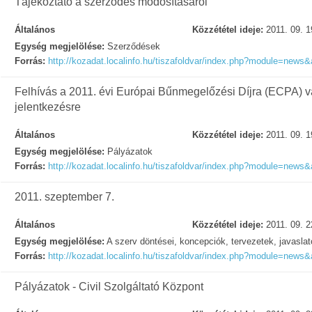
Tájékoztató a szerződés módosításáról
Általános
Közzététel ideje:
2011. 09. 1
Egység megjelölése:
Szerződések
Forrás:
http://kozadat.localinfo.hu/tiszafoldvar/index.php?module=news&
Felhívás a 2011. évi Európai Bűnmegelőzési Díjra (ECPA) v
jelentkezésre
Általános
Közzététel ideje:
2011. 09. 1
Egység megjelölése:
Pályázatok
Forrás:
http://kozadat.localinfo.hu/tiszafoldvar/index.php?module=news&
2011. szeptember 7.
Általános
Közzététel ideje:
2011. 09. 2
Egység megjelölése:
A szerv döntései, koncepciók, tervezetek, javasla
Forrás:
http://kozadat.localinfo.hu/tiszafoldvar/index.php?module=news&
Pályázatok - Civil Szolgáltató Központ