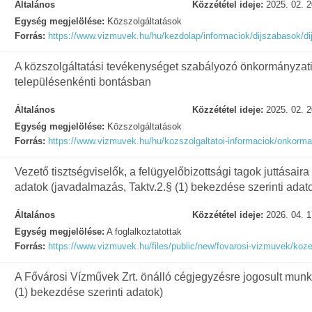
Általános
Közzététel ideje:
2025. 02. 2
Egység megjelölése:
Közszolgáltatások
Forrás:
https://www.vizmuvek.hu/hu/kezdolap/informaciok/dijszabasok/d
A közszolgáltatási tevékenységet szabályozó önkormányzati
településenkénti bontásban
Általános
Közzététel ideje:
2025. 02. 2
Egység megjelölése:
Közszolgáltatások
Forrás:
https://www.vizmuvek.hu/hu/kozszolgaltatoi-informaciok/onkorma
Vezető tisztségviselők, a felügyelőbizottsági tagok juttásair
adatok (javadalmazás, Taktv.2.§ (1) bekezdése szerinti adat
Általános
Közzététel ideje:
2026. 04. 1
Egység megjelölése:
A foglalkoztatottak
Forrás:
https://www.vizmuvek.hu/files/public/new/fovarosi-vizmuvek/k
A Fővárosi Vízművek Zrt. önálló cégjegyzésre jogosult munka
(1) bekezdése szerinti adatok)