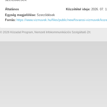
Általános
Közzététel ideje:
2026. 07. 1
Egység megjelölése:
Szerződések
Forrás:
https://www.vizmuvek.hu/files/public/new/fovarosi-vizmuvek/koz
© 2026 Közadat Program, Nemzeti Infokommunikációs Szolgáltató Zrt.