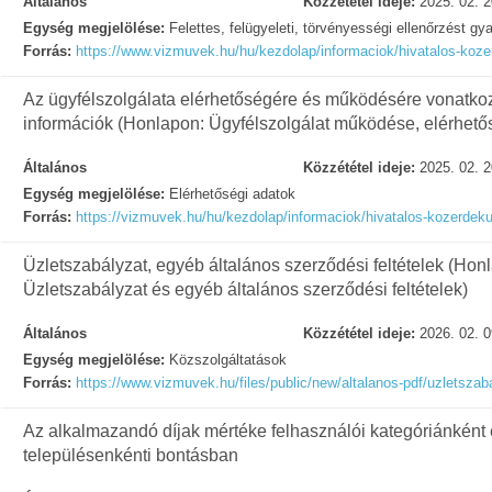
Általános
Közzététel ideje:
2025. 02. 2
Egység megjelölése:
Felettes, felügyeleti, törvényességi ellenőrzést gy
Forrás:
https://www.vizmuvek.hu/hu/kezdolap/informaciok/hivatalos-kozer
Az ügyfélszolgálata elérhetőségére és működésére vonatko
információk (Honlapon: Ügyfélszolgálat működése, elérhető
Általános
Közzététel ideje:
2025. 02. 2
Egység megjelölése:
Elérhetőségi adatok
Forrás:
https://vizmuvek.hu/hu/kezdolap/informaciok/hivatalos-kozerdeku
Üzletszabályzat, egyéb általános szerződési feltételek (Hon
Üzletszabályzat és egyéb általános szerződési feltételek)
Általános
Közzététel ideje:
2026. 02. 0
Egység megjelölése:
Közszolgáltatások
Forrás:
https://www.vizmuvek.hu/files/public/new/altalanos-pdf/uzletszab
Az alkalmazandó díjak mértéke felhasználói kategóriánként
településenkénti bontásban