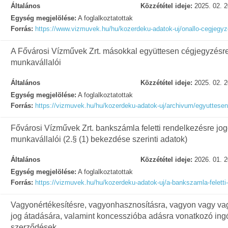
Általános
Közzététel ideje:
2025. 02. 2
Egység megjelölése:
A foglalkoztatottak
Forrás:
https://www.vizmuvek.hu/hu/kozerdeku-adatok-uj/onallo-cegjegyz
A Fővárosi Vízművek Zrt. másokkal együttesen cégjegyzésre
munkavállalói
Általános
Közzététel ideje:
2025. 02. 2
Egység megjelölése:
A foglalkoztatottak
Forrás:
https://vizmuvek.hu/hu/kozerdeku-adatok-uj/archivum/egyuttesen
Fővárosi Vízművek Zrt. bankszámla feletti rendelkezésre jog
munkavállalói (2.§ (1) bekezdése szerinti adatok)
Általános
Közzététel ideje:
2026. 01. 2
Egység megjelölése:
A foglalkoztatottak
Forrás:
https://vizmuvek.hu/hu/kozerdeku-adatok-uj/a-bankszamla-felett
Vagyonértékesítésre, vagyonhasznosításra, vagyon vagy va
jog átadására, valamint koncesszióba adásra vonatkozó ing
szerződések