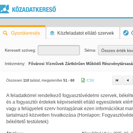
Gyorskeresés
Közfeladatot ellátó szervek
Keresett szöveg:
Séma:
Összes érték kiv
Intézmény:
Fővárosi Vízművek Zártkörűen Működő Részvénytársas
Összesen
110
találat, megjelenítve
51 - 60
CSV
A feladatkörrel rendelkező fogyasztóvédelmi szervek, békélte
és a fogyasztói érdekek képviseletét ellátó egyesületek elé
vagy a felügyeleti szerv honlapjának ezen információkat ma
tartalmazó közvetlen hivatkozása (Honlapon: Fogyasztóvéde
békéltető testületek)