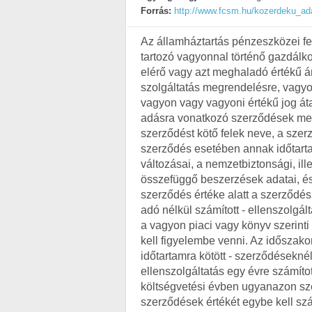
Forrás:
http://www.fcsm.hu/kozerdeku_ad
Az államháztartás pénzeszközei fe
tartozó vagyonnal történő gazdálkod
elérő vagy azt meghaladó értékű á
szolgáltatás megrendelésre, vagyo
vagyon vagy vagyoni értékű jog át
adásra vonatkozó szerződések meg
szerződést kötő felek neve, a szerz
szerződés esetében annak időtarta
változásai, a nemzetbiztonsági, il
összefüggő beszerzések adatai, és 
szerződés értéke alatt a szerződés t
adó nélkül számított - ellenszolgált
a vagyon piaci vagy könyv szerint
kell figyelembe venni. Az időszak
időtartamra kötött - szerződésekné
ellenszolgáltatás egy évre számítot
költségvetési évben ugyanazon szer
szerződések értékét egybe kell sz