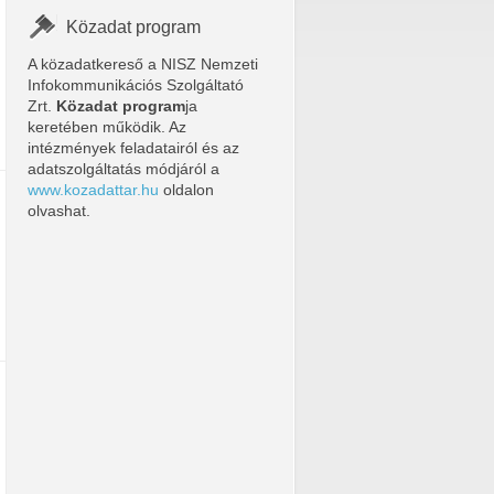
Közadat program
A közadatkereső a NISZ Nemzeti
Infokommunikációs Szolgáltató
Zrt.
Közadat program
ja
keretében működik. Az
intézmények feladatairól és az
adatszolgáltatás módjáról a
www.kozadattar.hu
oldalon
olvashat.