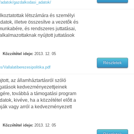
/adatok/gazdalkodasi_adatok/
alkoztatottak létszámára és személyi
adatok, illetve összesítve a vezetők és
 munkabére, és rendszeres juttatásai,
alkalmazottaknak nyújtott juttatások
Közzététel ideje:
2013. 12. 05
Részletek
s/Vallalatiberezesipolitika.pdf
újtott, az államháztartásról szóló
mogatások kedvezményezettjeinek
egére, továbbá a támogatási program
atok, kivéve, ha a közzététel előtt a
nják vagy arról a kedvezményezett
Közzététel ideje:
2013. 12. 05