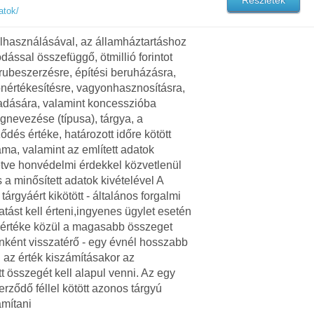
Részletek
atok/
lhasználásával, az államháztartáshoz
ással összefüggő, ötmillió forintot
rubeszerzésre, építési beruházásra,
nértékesítésre, vagyonhasznosításra,
adására, valamint koncesszióba
nevezése (típusa), tárgya, a
ődés értéke, határozott időre kötött
ma, valamint az említett adatok
letve honvédelmi érdekkel közvetlenül
a minősített adatok kivételével A
árgyáért kikötött - általános forgalmi
atást kell érteni,ingyenes ügylet esetén
i értéke közül a magasabb összeget
onként visszatérő - egy évnél hosszabb
l az érték kiszámításakor az
t összegét kell alapul venni. Az egy
ződő féllel kötött azonos tárgyú
ámítani