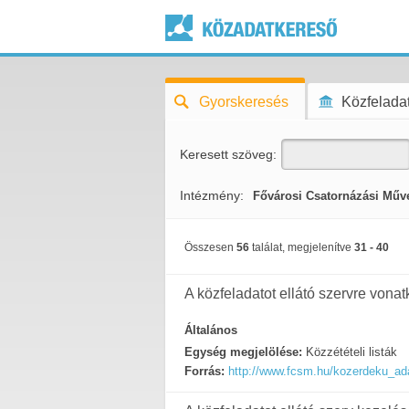
Gyorskeresés
Közfeladat
Keresett szöveg:
Intézmény:
Fővárosi Csatornázási Műv
Összesen
56
találat, megjelenítve
31 - 40
A közfeladatot ellátó szervre vonat
Általános
Egység megjelölése:
Közzétételi listák
Forrás:
http://www.fcsm.hu/kozerdeku_ada