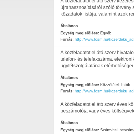
A közfeladatot ellátó szerv kezelé
újrahasznosításáról szóló törvény s
közadatok listája, valamint azok r
Általános
Egység megjelölése:
Egyéb
Forrás:
http://www.fcsm.hu/kozerdeku_ad
A közfeladatot ellátó szerv hivatal
telefon- és telefaxszáma, elektroni
ügyfélszolgálatának elérhetőségei
Általános
Egység megjelölése:
Közzétételi listák
Forrás:
http://www.fcsm.hu/kozerdeku_ad
A közfeladatot ellátó szerv éves kö
beszámolója vagy éves költségve
Általános
Egység megjelölése:
Számviteli beszám