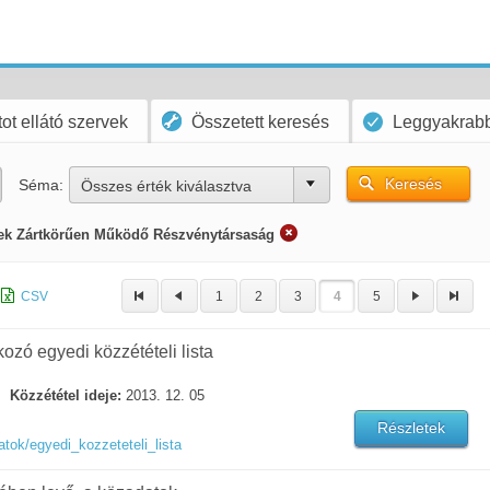
ot ellátó szervek
Összetett keresés
Leggyakrabb
Keresés
Séma:
Összes érték kiválasztva
ek Zártkörűen Működő Részvénytársaság
CSV
1
2
3
4
5
kozó egyedi közzétételi lista
Közzététel ideje:
2013. 12. 05
Részletek
tok/egyedi_kozzeteteli_lista