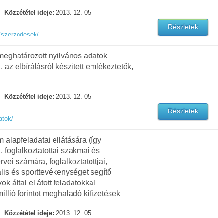
Közzététel ideje:
2013. 12. 05
Részletek
/szerzodesek/
meghatározott nyilvános adatok
, az elbírálásról készített emlékeztetők,
Közzététel ideje:
2013. 12. 05
Részletek
atok/
m alapfeladatai ellátására (így
 foglalkoztatottai szakmai és
vei számára, foglalkoztatottjai,
ciális és sporttevékenységet segítő
k által ellátott feladatokkal
tmillió forintot meghaladó kifizetések
Közzététel ideje:
2013. 12. 05