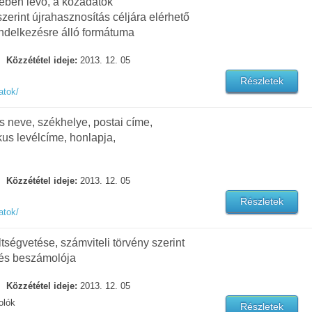
sében levő, a közadatok
zerint újrahasznosítás céljára elérhető
endelkezésre álló formátuma
Közzététel ideje:
2013. 12. 05
Részletek
atok/
os neve, székhelye, postai címe,
kus levélcíme, honlapja,
Közzététel ideje:
2013. 12. 05
Részletek
atok/
ltségvetése, számviteli törvény szerint
tés beszámolója
Közzététel ideje:
2013. 12. 05
olók
Részletek