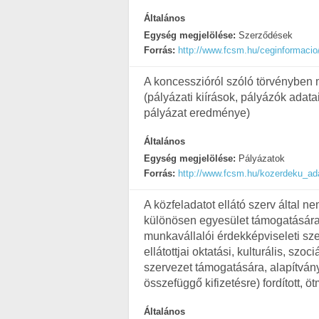
Általános
Egység megjelölése:
Szerződések
Forrás:
http://www.fcsm.hu/ceginformacio
A koncesszióról szóló törvényben 
(pályázati kiírások, pályázók adatai
pályázat eredménye)
Általános
Egység megjelölése:
Pályázatok
Forrás:
http://www.fcsm.hu/kozerdeku_ad
A közfeladatot ellátó szerv által ne
különösen egyesület támogatására,
munkavállalói érdekképviseleti szer
ellátottjai oktatási, kulturális, szo
szervezet támogatására, alapítványo
összefüggő kifizetésre) fordított, ö
Általános