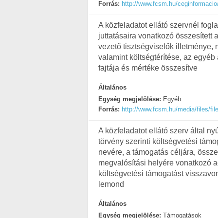
Forrás:
http://www.fcsm.hu/ceginformacio
A közfeladatot ellátó szervnél fogl
juttatásaira vonatkozó összesített 
vezető tisztségviselők illetménye,
valamint költségtérítése, az egyéb 
fajtája és mértéke összesítve
Általános
Egység megjelölése:
Egyéb
Forrás:
http://www.fcsm.hu/media/files/file
A közfeladatot ellátó szerv által ny
törvény szerinti költségvetési tá
nevére, a támogatás céljára, össz
megvalósítási helyére vonatkozó ad
költségvetési támogatást visszavo
lemond
Általános
Egység megjelölése:
Támogatások